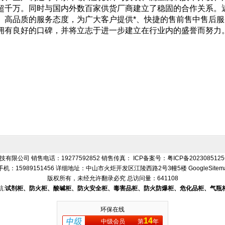
超千万。同时与国内外数百家供货厂商建立了稳固的合作关系。
、高品质的服务态度，为广大客户提供*、快捷的售前售中售后
拥有良好的口碑，并将立志于进一步建立在行业内的盛誉而努力
有限公司 销售电话：19277592852 销售传真： ICP备案号：
粤ICP备202308512
手机：15989151456 详细地址：中山市火炬开发区江陵西路2号3幢5楼
GoogleSitem
版权所有，未经允许翻录必究
总访问量：641108
:
试剂柜、防火柜、酸碱柜、防火安全柜、毒害品柜、防火防爆柜、危化品柜、气瓶
环保在线
14
中级会员
第
年