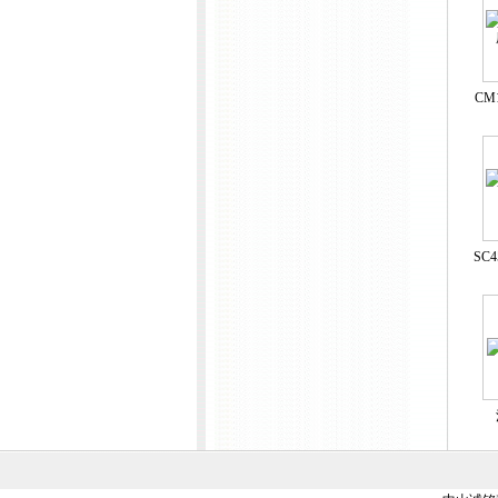
CM
SC