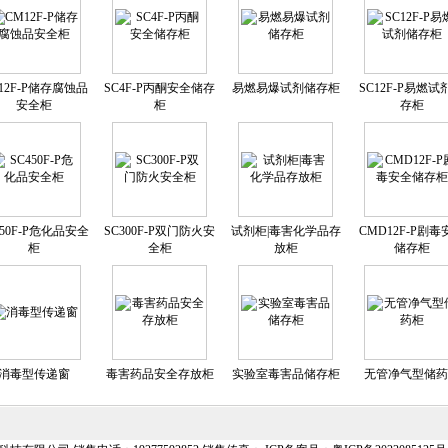
12F-P储存腐蚀品
SC4F-P丙酮安全储存
易燃易爆试剂储存柜
SC12F-P易燃试
安全柜
柜
存柜
450F-P危化品安全
SC300F-P双门防火安
试剂柜|毒害化学品存
CMD12F-P剧毒
柜
全柜
放柜
储存柜
消毒型传递窗
毒害药品安全存放柜
实验室毒害品储存柜
无管净气型储药