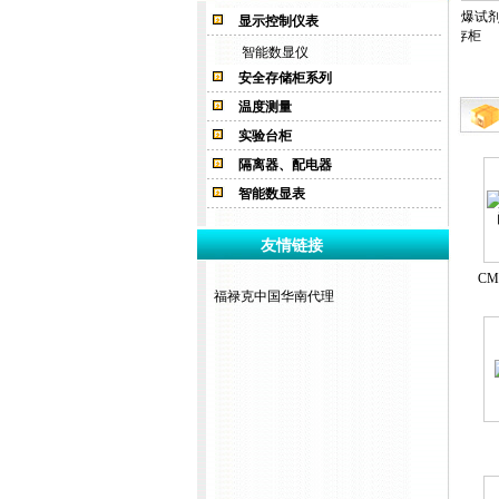
存放柜
防爆防火柜
剧毒化学品存放
易腐蚀性液体储
易燃易爆试剂储
显示控制仪表
柜
存柜
存柜
智能数显仪
安全存储柜系列
温度测量
实验台柜
隔离器、配电器
智能数显表
友情链接
CM
福禄克中国华南代理