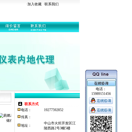
·加入收藏
·
联系我们
电话：
15989151456
联系方式
电话：
19277592852
传真：
中山市火炬开发区江
地址：
陵西路2号3幢5楼