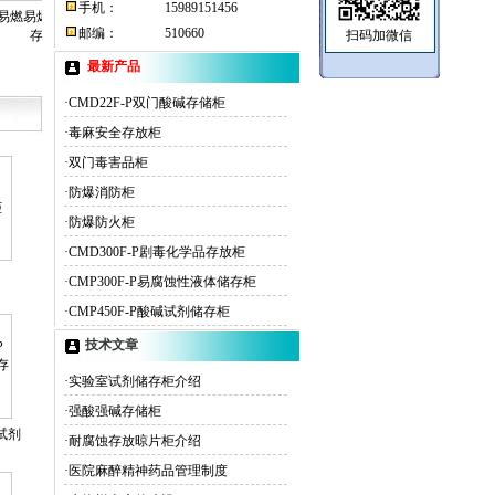
手机：
15989151456
燃易爆试剂储
邮编：
510660
存柜
扫码加微信
最新产品
·CMD22F-P双门酸碱存储柜
·毒麻安全存放柜
·双门毒害品柜
·防爆消防柜
·防爆防火柜
·CMD300F-P剧毒化学品存放柜
·CMP300F-P易腐蚀性液体储存柜
·CMP450F-P酸碱试剂储存柜
技术文章
·实验室试剂储存柜介绍
·强酸强碱存储柜
碱试剂
·耐腐蚀存放晾片柜介绍
·医院麻醉精神药品管理制度