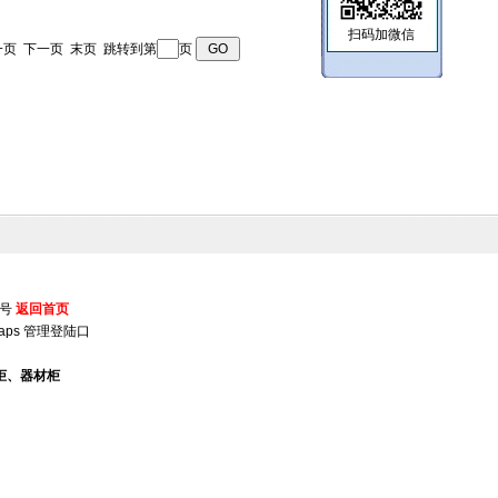
扫码加微信
 上一页 下一页 末页 跳转到第
页
5号
返回首页
aps
管理登陆口
柜、器材柜