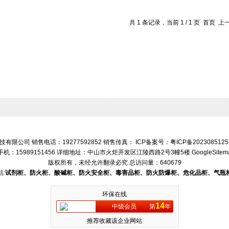
共 1 条记录，当前 1 / 1 页 首页
有限公司 销售电话：19277592852 销售传真： ICP备案号：
粤ICP备202308512
手机：15989151456 详细地址：中山市火炬开发区江陵西路2号3幢5楼
GoogleSitem
版权所有，未经允许翻录必究
总访问量：640679
:
试剂柜、防火柜、酸碱柜、防火安全柜、毒害品柜、防火防爆柜、危化品柜、气瓶
环保在线
14
中级会员
第
年
推荐收藏该企业网站