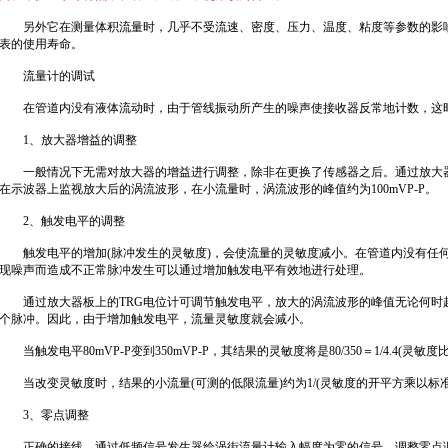
另外它在测量体积流量时，几乎不受流速、密度、压力、温度、粘度等参数的影响
表的使用寿命。
流量计的调试
在管道内没有液体流动时，由于管线振动所产生的噪声使接收器反常地计数，这时
1、放大器增益的调整
一般情况下无需对放大器的增益进行调整，除非在更换了传感器之后。通过放大器
在示波器上监视放大后的涡流波形，在小流量时，涡流波形的峰值约为100mVP-P。
2、触发电平的调整
触发电平的增加(脉冲发生的灵敏度)，会使流量的灵敏度减小。在管道内没有任何
现噪声而造成不正常脉冲发生可以通过增加触发电平有效地进行处理。
通过放大器板上的TRG电位计可调节触发电平，放大的涡流波形的峰值无论何时
个脉冲。因此，由于增加触发电平，流量灵敏度就会减小。
当触发电平80mVP-P变到350mVP-P，其结果的灵敏度将是80/350＝1/4.4(灵敏度
当改变灵敏度时，结果的小流量(可测的低限流量)约为1/(灵敏度的开平方乘以标准
3、零点调整
正确的接线，通过低频信号发生器给涡街流量计输入幅度为零的信号，调整零点调