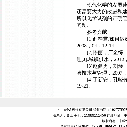
现代化学的发展速度
还需要大力的改进和建
所以化学试剂的正确
问题。
参考文献
[1]商桂君.如何做
2008，04：12-14.
[2]陈丽，庄金练，
理[J].城镇供水，2012，0
[3]赵健勇，刘玲，
验技术与管理，2007，09
[4]于新安，孔晓锋.
19-21.
中山诚铭科技有限公司 销售电话：192775928
联系人：黄工 手机：15989151456 详细地
版权所有，未经
关键词导航:
试剂柜、防火柜、酸碱柜、防火