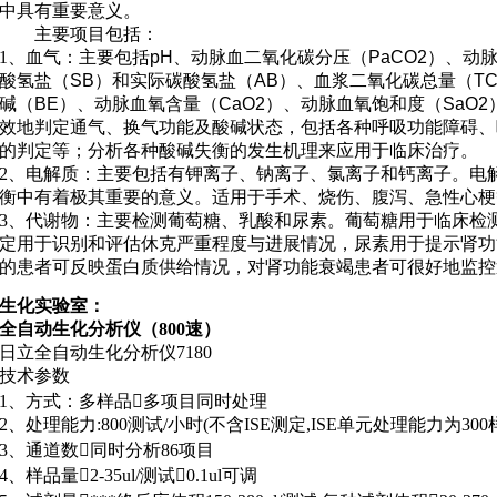
中具有重要意义
。
主要项目包括：
1、
血气
：
主要包括pH、动脉血二氧化碳分压（PaCO2）、动脉
酸氢盐（SB）和实际碳酸氢盐（AB）、血浆二氧化碳总量（TC
碱（BE）、动脉血氧含量（CaO2）、动脉血氧饱和度（SaO
效地判定通气、换气功能及酸碱状态，包括各种呼吸功能障碍、
的判定等；分析各种酸碱失衡的发生机理来应用于临床治疗。
2、
电解质
：
主要包括有钾离子、钠离子、氯离子和钙离子。电
衡中有着极其重要的意义。适用于手术、烧伤、腹泻、急性心梗
3、
代谢物
：
主要检测葡萄糖、乳酸和尿素。葡萄糖用于临床检
定用于识别和评估休克严重程度与进展情况，尿素用于提示肾功
的患者可反映蛋白质供给情况，对肾功能衰竭患者可很好地监控
生化实验室：
全自动生化分析仪（800速）
日立全自动生化分析仪7180
技术参数
1、方式：多样品多项目同时处理
2、处理能力
:800
测试
/
小时
(
不含
ISE
测定
,ISE
单元处理能力为
300
3、通道数同时分析86项目
4、样品量2-35ul/测试0.1ul可调