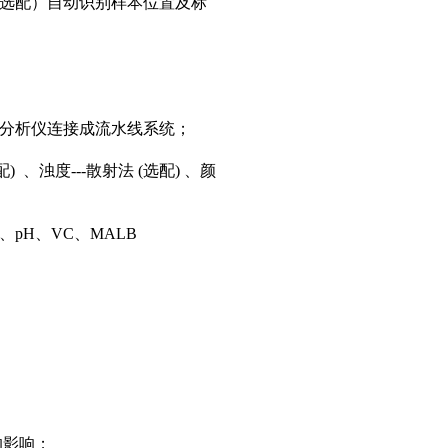
（选配）自动识别样本位置及标
分析仪连接成流水线系统；
配)
、
浊度---散射法 (选配)
、
颜
G、pH、VC、MALB
d的影响；