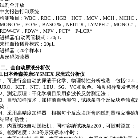
试剂全开放
中文报告打印系统
检测项目
：
WBC，RBC，HGB，HCT，MCV，MCH，MCHC，P
MONO %，EO %，BASO %，NEUT #，LYMPH #，MONO #，
RDW-CV，PDW*，MPV，PCT*，P-LCR*
进样器/自动闭管模式：20μL
末梢血预稀释模式：20μL
进样器（20个样本）
条形码阅读器
二、
全自动尿液分析仪
1.日本希森美康
SYSMEX
尿流式分析仪
1
、
可进行全自动的尿液干化学、物理特性分析检测：包括GLU、PR
URO、KET、NIT、LEU、SG、VC和颜色、浊度和异常发色等
2、
测定原理：干化学项目采用多波长反射测定法；
3、
自动加样技术，加样前自动混匀，试纸条每个反应块单独点
染；
4、
采用高精度加样器，根据每个反应块所含的试剂量相应准确
结果准确性；
5、
内置试纸自动送纸机，同时容纳试纸条≥200，可随时添加；
6、
检测速度：240份尿液标本/小时；