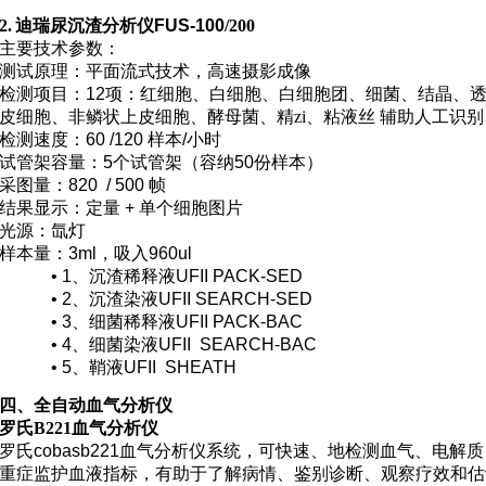
2.
迪瑞尿沉渣分析仪
FUS-100
/200
主要技术参数
：
测试原理：
平面流式技术，高速摄影成像
检测项目：
12项：红细胞、白细胞、白细胞团、细菌、结晶、
皮细胞、非鳞状上皮细胞、酵母菌、
精zi
、粘液丝 辅助人工识别
检测速度：
60 /120 样本/小时
试管架容量：
5个试管架（容纳50份样本）
采图量：
820 / 500 帧
结果显示：
定量 + 单个细胞图片
光源：
氙灯
样本量：
3ml，吸入960ul
•
1、沉渣稀释液UFII PACK-SED
•
2、沉渣染液UFII SEARCH-SED
•
3、细菌稀释液UFII PACK-BAC
•
4、细菌染液UFII SEARCH-BAC
•
5、鞘液UFII SHEATH
四
、全自动血气分析仪
罗氏B221血气分析仪
罗氏cobasb221血气分析仪系统，可快速、地检测血气、电解
重症监护血液指标，有助于了解病情、鉴别诊断、观察疗效和估