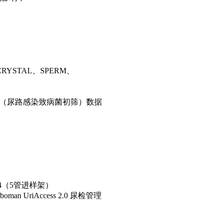
CRYSTAL
、
SPERM
、
（尿路感染致病菌初筛）数据
）
4
（
5
管进样架）
boman UriAccess 2.0
尿检管理