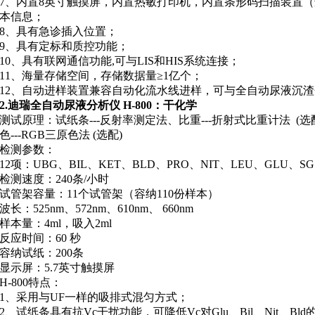
7、
内置8英寸触摸屏，内置热敏打印机，内置条形码扫描装置
本信息；
8、
具有急诊插入位置；
9、
具有定标和质控功能；
10、
具有联网通信功能,可与LIS和HIS系统连接；
11、
海量存储空间，存储数据量≥1亿个；
12、
自动进样装置兼容自动化流水线进样，可与全自动尿液沉渣
2.
迪瑞全自动尿液分析仪
H-800：干化学
测试原理：
试纸条---反射率测定法
、
比重---折射式比重计法 (选
色---RGB三原色法 (选配)
检测参数：
1
2项：UBG、BIL、KET、BLD、PRO、NIT、LEU、GLU、S
检测速度：
240条/小时
试管架容量：
11个试管架（容纳110份样本）
波长：
525nm、572nm、610nm、 660nm
样本量：
4ml，吸入2ml
反应时间：
60 秒
容纳试纸：
200条
显示屏：
5.7英寸触摸屏
H-800
特点
：
1、
采用与UF一样的吸排式混匀方式；
2、
试纸条具有抗Vc干扰功能，可降低Vc对Glu、Bil、Nit、Bl