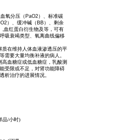
血氧分压（PaO2）、标准碳
O2）、缓冲碱（BB）、剩余
2）,血红蛋白衍生物及等，可有
呼吸衰竭类型、氧离曲线偏移
解质在维持人体血液渗透压的平
等需要大量均衡补液的病人。
测高血糖症或低血糖症，乳酸测
能受限或不足，对肾功能障碍
透析治疗的进展情况。
样品
/
小时
)