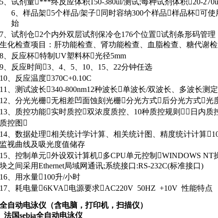
5、试剂量***终反应体积150-380ul/测试
;
每种试剂体积20-270ul
6、样品架5个样品
/
架子同时容纳300个样品样品杯可
始
7、试剂仓2个内外双层试剂保冷仓
176
个位置试剂条形码管理
生化检查项目：肝功能检查、肾功能检查、血脂检查、糖代谢检
8、反应杯特制UV塑料杯光径5mm
9、反应时间3、
4
、
5
、
10
、
15
、
22
分钟任选
10、反应温度370C+0.10C
11、测试波长340-800nm12种波长单波长/双波长、多波长测
12、分光光栅无相差凹面蚀刻光栅分光方式后分光方式光度计
13、质控功能实时质控双浓度质控、10种质控规则日内质控
质控图
14、数据处理相关统计学计算、相关统计图、精度统计计算10
监视曲线及吸光度值储存
15、控制单元外设双计算机多CPU单元控制WINDOWS N
块之间采用
Ethernet
局域网通讯
;
系统接口
:RS-232C(
标准接口
)
16、用水量100升
/
小时
17、耗电量6KVA电源要求AC220V 50HZ +10V 性能特点
全自动电泳仪（含电脑，打印机，扫描仪）
法国sebia全自动电泳仪