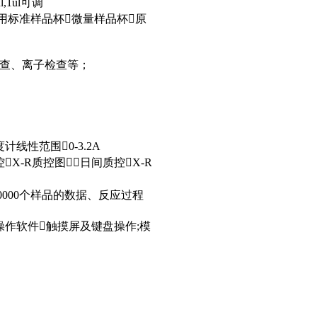
,1ul可调
使用标准样品杯微量样品杯原
查、离子检查等；
定
线性范围0-3.2A
X-R质控图日间质控X-R
000个样品的数据、反应过程
T操作软件触摸屏及键盘操作;模