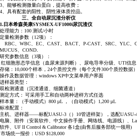
3、
能够检测微量白蛋白，提高收费；
4、
具有配套的阳性、阴性液体质控品。
三、
全自动尿沉渣分析仪
1.日本希森美康
SYSMEX
-UF1000i尿沉渣仪
处理能力：
100
测试
/
小时
定量检测参数（
12
项）：
RBC
、
WBC
、
EC
、
CAST
、
BACT
、
P-CAST
、
SRC
、
YLC
、
MUCUS
、
COND.
研究参数信息（
3
项）：
红细胞形态学信息（血尿来源判断）
、
尿电导率分级
、
UTI
信息
存储：
10,000
个样本，
24
个质控文件（每个文件
300
个质控数据
操作及数据管理：
windows XP
中文菜单用户界面
进样器类型：
双检测通道（沉渣通道、细菌通道）
测定方式：
可采用手工和自动两种进样方式任选
样本量：（手动模式）
800 µL
，（自动模式）
1,200 µL
标准配置：
主机、进样器——标配
UASU-3
（）
10
管进样架），选配
UASU-
电脑、附件（安装软件、中文操作手册、网络线、电源线）、
La
软件、
UF II Control & Calibrator
各
1
盒
(
由售后服务部统一领用
)
市场统一报价：
USD $128,000