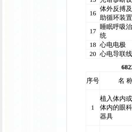
体外反搏
16
助循环装
睡眠呼吸
17
统
18
心电电极
20
心电导联
68
序号
名 
植入体内
1
体内的眼
器具