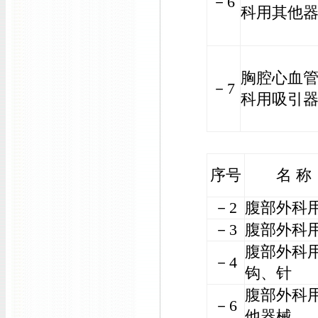
－6
科用其他
胸腔心血
－7
科用吸引
序号
名 称
－2
腹部外科
－3
腹部外科
腹部外科
－4
钩、针
腹部外科
－6
他器械