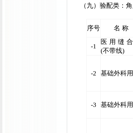
（九）验配类：角
序号
名 称
医用缝
-1
(不带线)
-2
基础外科
-3
基础外科