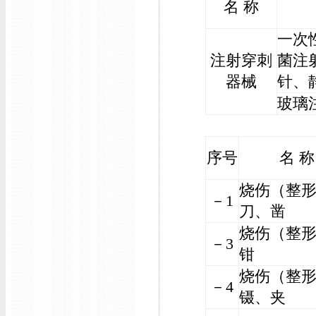
名 称
一次
注射穿刺
菌注
器械
针、
玻璃
序号
名 称
烧伤（整
－1
刀、凿
烧伤（整
－3
钳
烧伤（整
－4
镊、夹