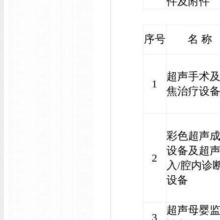
件及附件
序号
名 称
超声手术
1
焦治疗设
彩色超声
设备及超
2
入/腔内诊
设备
超声母婴
3