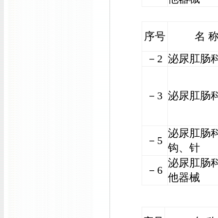
序号
名 
－2
泌尿肛肠
－3
泌尿肛肠
泌尿肛肠
－5
钩、针
泌尿肛肠
－6
他器械