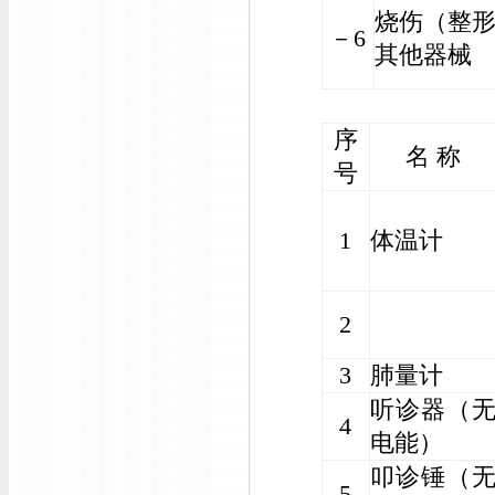
烧伤（整
－6
其他器械
序
名 称
号
1
体温计
2
3
肺量计
听诊器（
4
电能）
叩诊锤（
5