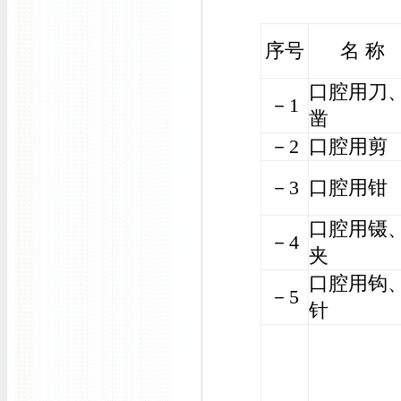
序号
名 称
口腔用刀
－1
凿
－2
口腔用剪
－3
口腔用钳
口腔用镊
－4
夹
口腔用钩
－5
针