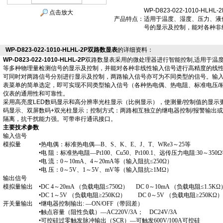
WP-D823-022-1010-H
点击放大
产品特点：
适用于温度、湿度、压力、液
号的显示及控制，能对各种非
WP-D823-022-1010-HLHL-2P双路数显表
的详细资料：
WP-D823-022-1010-HLHL-2P
双路数显表采用的微处理器进行智能控制,适用于温
等多种物理量检测信号的显示及控制，并能对各种非线性输入信号进行高精度的线
可同时对两路信号分别进行显示及控制，两路输入信号亦可为不同类型的信号。输
表菜单的简单选定，即可实现不同类型输入信号（各种热电偶、热电阻、标准电压/
仪表的通用性和可靠性。
采用高亮度LED数码显示和高分辨率光柱显示（比例显示），使测量/控制值的显示
码显示、双屏数码+双光柱显示；控制方式：两路相互独立的继电器控制/报警输出
隔离，抗干扰能力强。可带串行通讯接口。
主要技术参数
输入信号
模拟量 •热电偶：标准热电偶—B、S、K、E、J、T、WRe3～25等
•电 阻：标准热电阻—Pt100、Cu50、Pt100.1、远传压力电阻:30～350Ω
•电 流：0～10mA、4～20mA等（输入阻抗≤250Ω）
•电 压：0～5V、1～5V、mV等（输入阻抗≥1MΩ）
输出信号
模拟量输出 •DC 4～20mA （负载电阻≤750Ω） DC 0～10mA （负载电阻≤1.5KΩ
•DC 1～5V （负载电阻≥250KΩ） DC 0～5V （负载电阻≥250KΩ）
开关量输出 •继电器控制输出: —ON/OFF（带回差）
•触点容量（阻性负载）—AC220V/3A； DC24V/3A
•可控硅过零触发脉冲输出（SCR）—可触发600V/100A可控硅