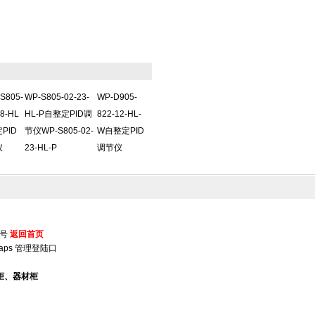
S805-
WP-S805-02-23-
WP-D905-
08-HL
HL-P自整定PID调
822-12-HL-
PID
节仪WP-S805-02-
W自整定PID
仪
23-HL-P
调节仪
5号
返回首页
aps
管理登陆口
柜、器材柜