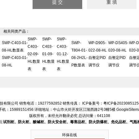
相关同类产品：
SWP-
SWP-
SWP-
SWP-C403-01-
SWP-
WP-D905-
WP-DS405-
WP-D
C403-
C403-
C403-
08-HL数显表
T804-01-
022-08-HL
020-08-HL
020-
02-09-
01-09-
01-12-
SWP-C403-01-
08-2H2L-
自整定PID
自整定PID
自整定
HL数显
HL数显
HL数显
08-HL
P数显表
调节仪
调节仪
调节
表
表
表
有限公司 销售电话：19277592852 销售传真： ICP备案号：
粤ICP备202308512
手机：15989151456 详细地址：中山市火炬开发区江陵西路2号3幢5楼
GoogleSitem
版权所有，未经允许翻录必究
总访问量：641108
:
试剂柜、防火柜、酸碱柜、防火安全柜、毒害品柜、防火防爆柜、危化品柜、气瓶
环保在线