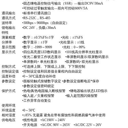
•固态继电器控制信号输出（SSR）—输出DC9V/30mA
•可控硅过零触发输出—双向可控硅600V/5A
通讯输出 •标准串行通讯接口
通讯方式 •RS-232C，RS-485
波特率 •300bps～9600bps（自由设定）
馈电输出 •DC 24V，负载≤30mA
特性
测量精度 •数字：±0.5%FS±1字 •光柱：±1%FS
分辨率 •数字显示：±1字 •光柱显示：±1线
显示范围 •数字：-1999～9999 •光柱：0～99%
显示方式 •四位高亮度LED数码显示 •101线高分辨率光柱显示
•发光二极管工作状态显示 •单屏数码显示/双屏数码显示
•单屏数码+ 单光柱显示 •双屏数码+双光柱显示
控制方式 •可选择上限、下限或上上限、下下限控制
控制设定值 •控制设定值和回差值全量程内自由设定
温度补偿 •0～50℃温度自动补偿
参数设定 •面板轻触式按键数字设定 •参数设定值断电后*保存
•参数设定值密码锁定
保护方式 •热电偶/热电阻输入断线报警 •继电器输出状态LED指示
•输入超／欠量程报警 •输入超范围闪烁报警
•工作异常自动复位
使用环境
环境温度 •0～50℃
相对湿度 •≤85% 无凝露 避免在带有腐蚀性和易燃易爆气体中使用
供电电压 •线性电源 •AC190V～240V
•开关电源 •AC/DC 90V～265V •AC/DC 22V～26V