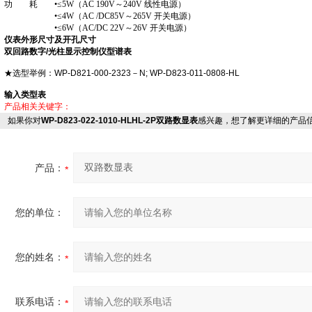
功 耗 •≤5W（AC 190V～240V 线性电源）
•≤4W（AC /DC85V～265V 开关电源）
•≤6W（AC/DC 22V～26V 开关电源）
仪表外形尺寸及开孔尺寸
双回路数字/光柱显示控制仪型谱表
★选型举例：WP-D821-000-2323－N; WP-D823-011-0808-HL
输入类型表
产品相关关键字：
如果你对
WP-D823-022-1010-HLHL-2P双路数显表
感兴趣，想了解更详细的产品
产品：
您的单位：
您的姓名：
联系电话：