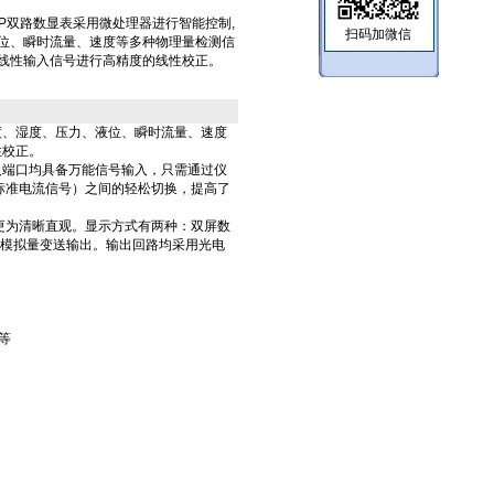
LHL-2P双路数显表采用微处理器进行智能控制,
扫码加微信
位、瞬时流量、速度等多种物理量检测信
线性输入信号进行高精度的线性校正。
度、湿度、压力、液位、瞬时流量、速度
性校正。
入端口均具备万能信号输入，只需通过仪
标准电流信号）之间的轻松切换，提高了
更为清晰直观。显示方式有两种：双屏数
或模拟量变送输出。输出回路均采用光电
等
）