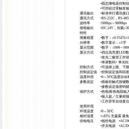
•固态继电器控制信号输出（S
•可控硅过零触发输出—双向
通讯输出 •标准串行通讯接
通讯方式 •RS-232C，RS-485
波特率 •300bps～9600bp
馈电输出 •DC 24V，负载≤30
特性
测量精度 •数字：±0.5%FS±
分辨率 •数字显示：±1字
显示范围 •数字：-1999～99
显示方式 •四位高亮度LED数
•发光二极管工作状态显示
•单屏数码+ 单光柱显示
控制方式 •可选择上限、下限
控制设定值 •控制设定值和回
温度补偿 •0～50℃温度自动
参数设定 •面板轻触式按键数字
•参数设定值密码锁
保护方式 •热电偶/热电阻输入
•输入超／欠量程报警
•工作异常自动复
使用环境
环境温度 •0～50℃
相对湿度 •≤85% 无凝露 
供电电压 •线性电源 •AC190
•开关电源 •AC/DC 90V～