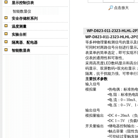
显示控制仪表
点击放大
智能数显仪
安全存储柜系列
温度测量
WP-D823-011-2323-HLHL
实验台柜
WP-D823-011-2323-HLHL-2P
等多种物理量检测信号的显示及
隔离器、配电器
可同时对两路信号分别进行显示
智能数显表
表菜单的简单选定，即可实现不
仪表的通用性和可靠性。
采用高亮度LED数码显示和高
码显示、双屏数码+双光柱显示
隔离，抗干扰能力强。可带串行
主要技术参数
输入信号
模拟量 •热电偶：标准热电偶—
•电 阻：标准热电阻—Pt100、
•电 流：0～10mA、4～2
•电 压：0～5V、1～5V
输出信号
模拟量输出 •DC 4～20mA （负
•DC 1～5V （负载电阻≥2
开关量输出 •继电器控制输出: —
•触点容量（阻性负载）—AC2
•可控硅过零触发脉冲输出（S