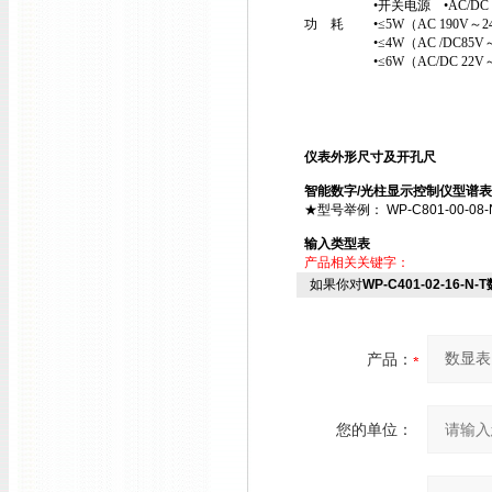
•开关电源 •AC/DC 90V～2
功 耗 •≤5W（AC 190V～2
•≤4W（AC /DC85V～2
•≤6W（AC/DC 22V～
仪表外形尺寸及开孔尺
智能数字/光柱显示控制仪型谱表
★型号举例： WP-C801-00-08-N ；
输入类型表
产品相关关键字：
如果你对
WP-C401-02-16-N
产品：
您的单位：