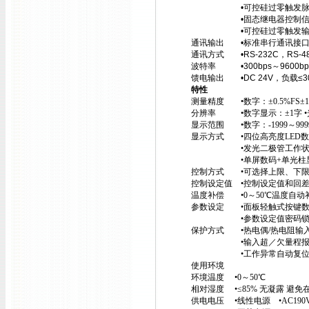
•可控硅过零触发脉冲输出（S
•固态继电器控制信号输出（
•可控硅过零触发输出—双向
通讯输出 •标准串行通讯接
通讯方式 •RS-232C，RS-4
波特率 •300bps～9600b
馈电输出 •DC 24V，负载≤3
特性
测量精度 •数字：±0.5%FS±1
分辨率 •数字显示：±1字 •
显示范围 •数字：-1999～9999
显示方式 •四位高亮度LED数码
•发光二极管工作状态显示
•单屏数码+单光柱显示 
控制方式 •可选择上限、下限
控制设定值 •控制设定值和回
温度补偿 •0～50℃温度自动
参数设定 •面板轻触式按键数
•参数设定值密码锁
保护方式 •热电偶/热电阻输入
•输入超／欠量程报警
•工作异常自动复
使用环境
环境温度 •0～50℃
相对湿度 •≤85% 无凝露 
供电电压 •线性电源 •AC190V