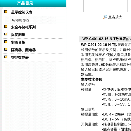
产品目录
显示控制仪表
点击放大
智能数显仪
安全存储柜系列
温度测量
WP-C401-02-16-N-T数显表
的
实验台柜
WP-C401-02-16-N-T
数显表采
检测信号的显示及控制，并能对
隔离器、配电器
采用无跳线技术,使输入端口具
智能数显表
热电偶、热电阻、标准电压/标
采用高亮度LED数码显示和高
输入输出回路均采用光电隔离，
制系统。
主要技术参数
输入信号
模拟量 •热电偶：标准热电偶—
•电 阻：标准热电阻—Pt100
•电 流：0～10mA、4～
•电 压：0～5V、1～5V
输出信号
模拟量输出 •DC 4～20mA （负
•DC 1～5V （负载电阻≥2
开关量输出 •继电器控制输出: —
•触点容量（阻性负载）—AC2