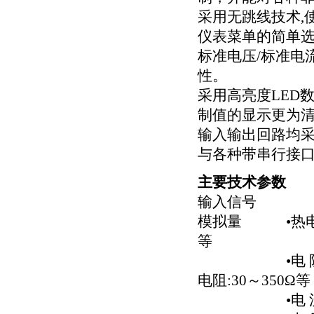
采用无跳线技术,
仪表菜单的简单
标准电压/标准电
性。
采用高亮度LED
制值的显示更为
输入输出回路均
与各种带串行接
主要技术参数
输入信号
模拟量 •热电偶
等
•电 阻：标准热
电阻:30～350Ω等
•电 流：0～1