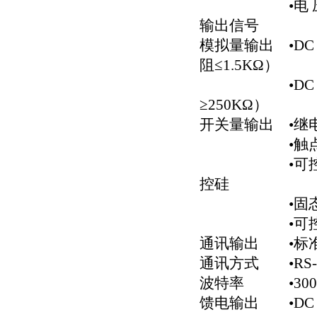
•电 压：0～
输出信号
模拟量输出 •DC 
阻≤1.5KΩ）
•DC 1～5V 
≥250KΩ）
开关量输出 •继电
•触点容量（阻性
•可控硅过零触
控硅
•固态继电器控
•可控硅过零触
通讯输出 •标
通讯方式 •RS-23
波特率 •300b
馈电输出 •DC 2