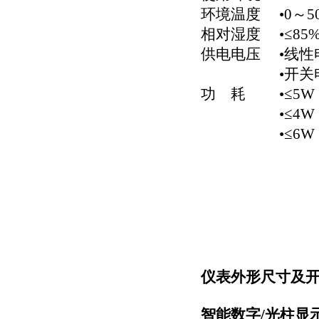
环境温度 •0～5
相对湿度 •≤8
供电电压 •线性电源
•开关电源 •AC/
功 耗 •≤5W（A
•≤4W（AC 
•≤6W（AC/
仪表外形尺寸及
智能数字/光柱显