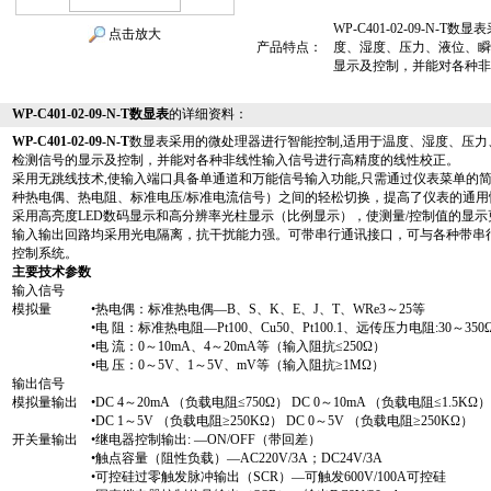
WP-C401-02-09-N
点击放大
产品特点：
度、湿度、压力、液位、瞬
显示及控制，并能对各种非
WP-C401-02-09-N-T数显表
的详细资料：
WP-C401-02-09-N-T
数显表采用的微处理器进行智能控制,适用于温度、湿度、压力
检测信号的显示及控制，并能对各种非线性输入信号进行高精度的线性校正。
采用无跳线技术,使输入端口具备单通道和万能信号输入功能,只需通过仪表菜单的
种热电偶、热电阻、标准电压/标准电流信号）之间的轻松切换，提高了仪表的通用
采用高亮度LED数码显示和高分辨率光柱显示（比例显示），使测量/控制值的显示
输入输出回路均采用光电隔离，抗干扰能力强。可带串行通讯接口，可与各种带串
控制系统。
主要技术参数
输入信号
模拟量 •热电偶：标准热电偶—B、S、K、E、J、T、WRe3～25等
•电 阻：标准热电阻—Pt100、Cu50、Pt100.1、远传压力电阻:30～350
•电 流：0～10mA、4～20mA等（输入阻抗≤250Ω）
•电 压：0～5V、1～5V、mV等（输入阻抗≥1MΩ）
输出信号
模拟量输出 •DC 4～20mA （负载电阻≤750Ω） DC 0～10mA （负载电阻≤1.5KΩ）
•DC 1～5V （负载电阻≥250KΩ） DC 0～5V （负载电阻≥250KΩ）
开关量输出 •继电器控制输出: —ON/OFF（带回差）
•触点容量（阻性负载）—AC220V/3A；DC24V/3A
•可控硅过零触发脉冲输出（SCR）—可触发600V/100A可控硅