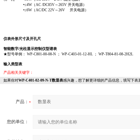
•≤4W（AC /DC85V～265V 开关电源）
•≤6W（AC/DC 22V～26V 开关电源）
仪表外形尺寸及开孔尺
智能数字/光柱显示控制仪型谱表
★型号举例： WP-C801-00-08-N ； WP-C403-01-12-HL ； WP-T804-81-08-2H2L
输入类型表
产品相关关键字：
如果你对
WP-C401-02-09-N-T数显表
感兴趣，想了解更详细的产品信息，填写下表
产品：
您的单位：