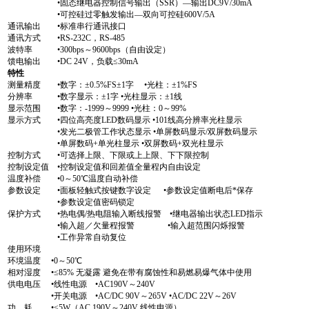
•固态继电器控制信号输出（SSR）—输出DC9V/30mA
•可控硅过零触发输出—双向可控硅600V/5A
通讯输出 •标准串行通讯接口
通讯方式 •RS-232C，RS-485
波特率 •300bps～9600bps（自由设定）
馈电输出 •DC 24V，负载≤30mA
特性
测量精度 •数字：±0.5%FS±1字 •光柱：±1%FS
分辨率 •数字显示：±1字 •光柱显示：±1线
显示范围 •数字：-1999～9999 •光柱：0～99%
显示方式 •四位高亮度LED数码显示 •101线高分辨率光柱显示
•发光二极管工作状态显示 •单屏数码显示/双屏数码显示
•单屏数码+单光柱显示 •双屏数码+双光柱显示
控制方式 •可选择上限、下限或上上限、下下限控制
控制设定值 •控制设定值和回差值全量程内自由设定
温度补偿 •0～50℃温度自动补偿
参数设定 •面板轻触式按键数字设定 •参数设定值断电后*保存
•参数设定值密码锁定
保护方式 •热电偶/热电阻输入断线报警 •继电器输出状态LED指示
•输入超／欠量程报警 •输入超范围闪烁报警
•工作异常自动复位
使用环境
环境温度 •0～50℃
相对湿度 •≤85% 无凝露 避免在带有腐蚀性和易燃易爆气体中使用
供电电压 •线性电源 •AC190V～240V
•开关电源 •AC/DC 90V～265V •AC/DC 22V～26V
功 耗 •≤5W（AC 190V～240V 线性电源）