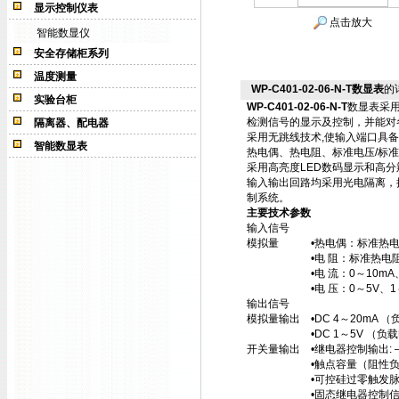
显示控制仪表
点击放大
智能数显仪
安全存储柜系列
温度测量
WP-C401-02-06-N-T数显表
的
实验台柜
WP-C401-02-06-N-T
数显表采
检测信号的显示及控制，并能对
隔离器、配电器
采用无跳线技术,使输入端口具
智能数显表
热电偶、热电阻、标准电压/标
采用高亮度LED数码显示和高
输入输出回路均采用光电隔离，
制系统。
主要技术参数
输入信号
模拟量 •热电偶：标准热电偶—
•电 阻：标准热电阻—Pt100
•电 流：0～10mA、4～
•电 压：0～5V、1～5V
输出信号
模拟量输出 •DC 4～20mA （负
•DC 1～5V （负载电阻≥2
开关量输出 •继电器控制输出: —
•触点容量（阻性负载）—AC2
•可控硅过零触发脉冲输出（S
•固态继电器控制信号输出（