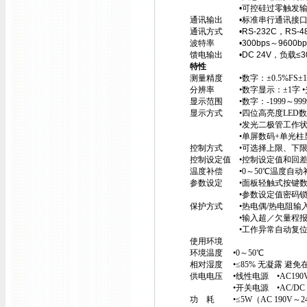
•可控硅过零触发输出—双向
通讯输出 •标准串行通讯接
通讯方式 •RS-232C，RS-4
波特率 •300bps～9600b
馈电输出 •DC 24V，负载≤3
特性
测量精度 •数字：±0.5%FS±1
分辨率 •数字显示：±1字 •
显示范围 •数字：-1999～9999
显示方式 •四位高亮度LED数码
•发光二极管工作状态显示
•单屏数码+单光柱显示 
控制方式 •可选择上限、下限
控制设定值 •控制设定值和回
温度补偿 •0～50℃温度自动
参数设定 •面板轻触式按键数
•参数设定值密码锁
保护方式 •热电偶/热电阻输入
•输入超／欠量程报警
•工作异常自动复
使用环境
环境温度 •0～50℃
相对湿度 •≤85% 无凝露 
供电电压 •线性电源 •AC190V
•开关电源 •AC/DC 90V～2
功 耗 •≤5W（AC 190V～2