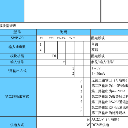
模块型谱表
型 号
代 码
SWP -20
□－ □□－ □ - □- □- □
配电模块
单路
1
输入通道数
2
双路
模块功能
DL
配电模块
输入信号
□
参见"输入信号"
1～5V
1
*路输出方式
2
4～20mA
无第二路输出（可省略
0
第二路输出为1～5V输
1
第二路输出为4～20mA
2
第二路输出方式
3
第二路输出为报警触点
4
第二路输出RS-232通讯
5
第二路输出RS-485通讯
6
第二路输出为特殊规格
AC220V（可省略）
N
供电方式
W
DC24V供电