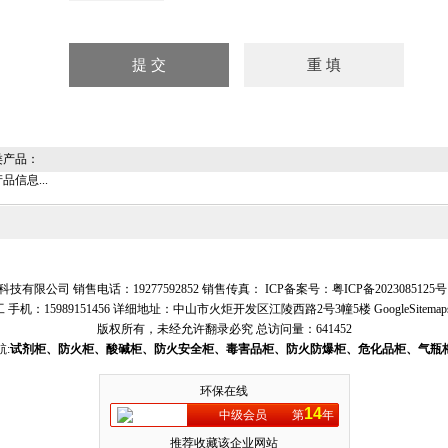
产品：
品信息...
技有限公司 销售电话：19277592852 销售传真： ICP备案号：
粤ICP备2023085125号
 手机：15989151456 详细地址：中山市火炬开发区江陵西路2号3幢5楼
GoogleSitemap
版权所有，未经允许翻录必究
总访问量：641452
:
试剂柜、防火柜、酸碱柜、防火安全柜、毒害品柜、防火防爆柜、危化品柜、气瓶
环保在线
14
中级会员
第
年
推荐收藏该企业网站