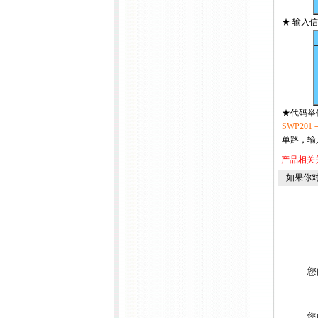
★ 输入
★代码举
SWP201
单路，输
产品相关
如果你
您
您