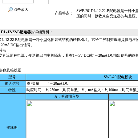
点击放大
SWP-201DL-12-22-B配电器
产品特点：
压的同时，接收来自变送器的与差压、压
1DL-12-22-B配电器
的详细资料：
L-12-22-B
配电器是一种小型化插装式结构的转换模块。它给二线制变送器提供电压
20mA DC输出信号。
特点
流两种电源，变送输出与主机隔离，具有1～5V DC或4～20mA DC输出信号的
参数及接线图
型号
SWP-20 配电模块
输入信号
模 拟 量 4～20mA DC
特性
响应时间 约250ms（时间常数）V、mA输入：约100ms（时间常数
A：单路输入型
接线图