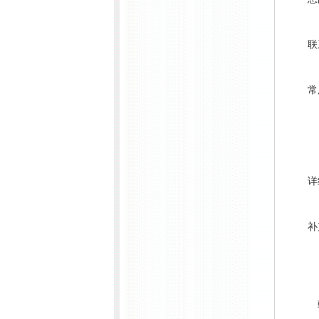
联
常
详
补