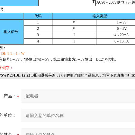
T
AC90～260V供电（开
信号
代码
输入类型
1
V
1～5V
2
V
0～5V
输入信号
3
I
4～20mA
4
I
0～10mA
例：
－DL-1-1－1－W
入信号1～5V，*路输出为1～5V，第二路输出为1～5V输出，DC24V供电。
关键字：
对
SWP-201DL-12-22-B配电器
感兴趣，想了解更详细的产品信息，填写下表直接与厂家
产品：
的单位：
的姓名：