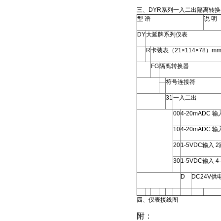
三、DYR系列一入二出隔离转
型 谱
说 明
DY
大延牌系列仪表
R
卡装表（21×114×78）m
FG
隔离转换器
—
符号连接符
31
一入二出
00
4-20mADC 输
10
4-20mADC 输
20
1-5VDC输入 
30
1-5VDC输入 4
D
DC24V供
四、仪表接线图
附：