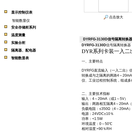
产品目录
显示控制仪表
点击放大
智能数显仪
安全存储柜系列
温度测量
DYRFG-3130D信号隔离转换
实验台柜
DYRFG-3130D
信号隔离转换器
隔离器、配电器
DYR
系列卡装一入二
智能数显表
一、主要特点
DYRFG直流输入（一入二出）
转换成与之隔离的两路4～20m
仪、工业过程控制系统，组成多
二、主要技术指标
输入：4～20mA（或1～5V）
输出：两路相互隔离4～20mA（
负载电阻：≤350Ω（4～20mA） 
电源：24VDC±10％
功率：<1.5W
环境温度：0～50℃
相对湿度:<90％RH