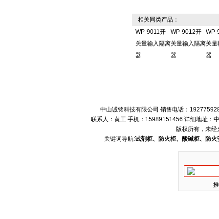
相关同类产品：
WP-9011开
WP-9012开
WP-
关量输入隔离
关量输入隔离
关量
器
器
器
中山诚铭科技有限公司 销售电话：192775928
联系人：黄工 手机：15989151456 详细地
版权所有，未经
关键词导航:
试剂柜、防火柜、酸碱柜、防火
推