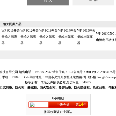
相关同类产品：
WP-9011开关
WP-9012开关
WP-9013开关
WP-9014开关
WP-9015开关
WP-201IC500-
量输入隔离
量输入隔离
量输入隔离
量输出隔离
量输出隔离
电流电压转换
器
器
器
器
器
技有限公司 销售电话：19277592852 销售传真： ICP备案号：
粤ICP备2023085125号
 手机：15989151456 详细地址：中山市火炬开发区江陵西路2号3幢5楼
GoogleSitemap
版权所有，未经允许翻录必究
总访问量：640679
:
试剂柜、防火柜、酸碱柜、防火安全柜、毒害品柜、防火防爆柜、危化品柜、气瓶
环保在线
14
中级会员
第
年
推荐收藏该企业网站