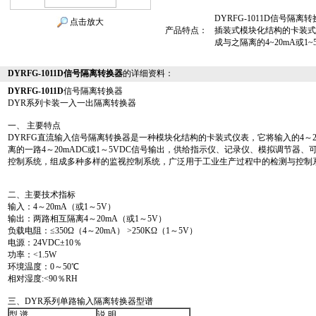
DYRFG-1011D信号隔离
点击放大
产品特点：
插装式模块化结构的卡装式仪
成与之隔离的4~20mA或1
DYRFG-1011D信号隔离转换器
的详细资料：
DYRFG-1011D
信号隔离转换器
DYR系列卡装一入一出隔离转换器
一、 主要特点
DYRFG直流输入信号隔离转换器是一种模块化结构的卡装式仪表，它将输入的4～20
离的一路4～20mADC或1～5VDC信号输出，供给指示仪、记录仪、模拟调节器、
控制系统，组成多种多样的监视控制系统，广泛用于工业生产过程中的检测与控制
二、主要技术指标
输入：4～20mA（或1～5V）
输出：两路相互隔离4～20mA（或1～5V）
负载电阻：≤350Ω（4～20mA） >250KΩ（1～5V）
电源：24VDC±10％
功率：<1.5W
环境温度：0～50℃
相对湿度:<90％RH
三、DYR系列单路输入隔离转换器型谱
型 谱
说 明