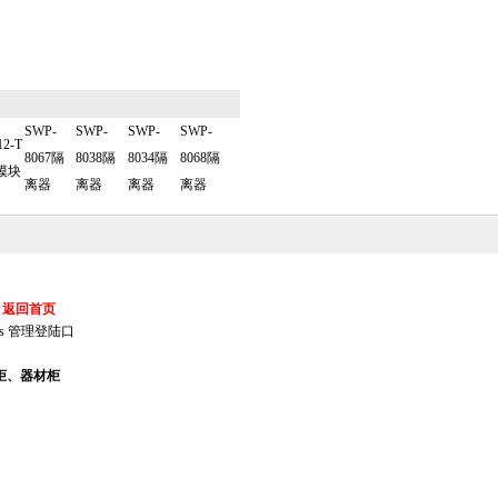
SWP-
SWP-
SWP-
SWP-
12-T
8067隔
8038隔
8034隔
8068隔
模块
离器
离器
离器
离器
返回首页
s
管理登陆口
柜、器材柜