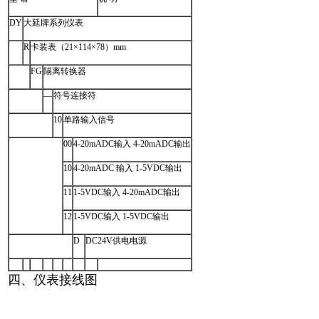
DY
大延牌系列仪表
R
卡装表（21×114×78）mm
FG
隔离转换器
—
符号连接符
10
单路输入信号
00
4-20mADC输入 4-20mADC输出
10
4-20mADC 输入 1-5VDC输出
11
1-5VDC输入 4-20mADC输出
12
1-5VDC输入 1-5VDC输出
D
DC24V供电电源
四、仪表接线图