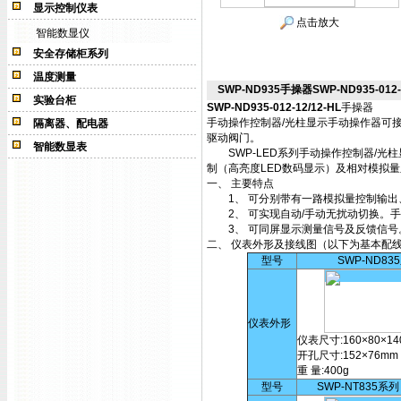
显示控制仪表
点击放大
智能数显仪
安全存储柜系列
温度测量
SWP-ND935手操器SWP-ND935-012-1
实验台柜
SWP-ND935-012-12/12-HL
手操器
手动操作控制器/光柱显示手动操作器可
隔离器、配电器
驱动阀门。
智能数显表
S
WP-LED系列手动操作控制器/
制（高亮度LED数码显示）及相对模拟
一、 主要特点
1、 可分别带有一路模拟量控制输
2、 可实现自动/手动无扰动切换
3、 可同屏显示测量信号及反馈信号
二、 仪表外形及接线图（以下为基本配
型号
SWP-ND83
仪表外形
仪表尺寸:160×80×14
开孔尺寸:152×76mm
重 量:400g
型号
SWP-NT835系