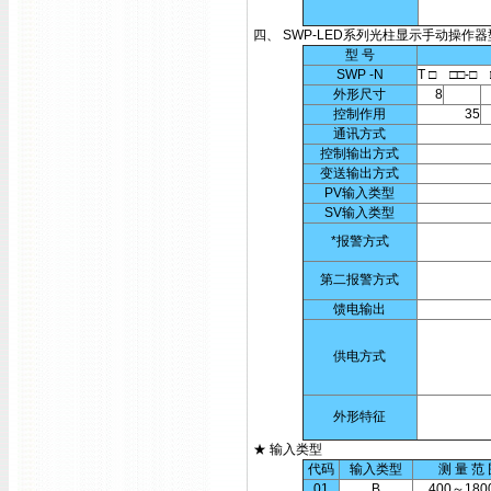
四、 SWP-LED系列光柱显示手动操作
型 号
SWP -N
T □ □□-□ 
外形尺寸
8
控制作用
35
通讯方式
控制输出方式
变送输出方式
PV输入类型
SV输入类型
*报警方式
第二报警方式
馈电输出
供电方式
外形特征
★ 输入类型
代码
输入类型
测 量 范
01
B
400～180