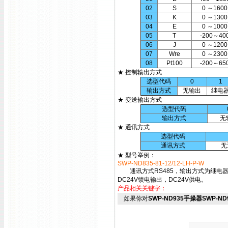
02
S
0 ～1600
03
K
0 ～1300
04
E
0 ～1000
05
T
-200～40
06
J
0 ～1200
07
Wre
0 ～2300
08
Pt100
-200～65
★ 控制输出方式
选型代码
0
1
输出方式
无输出
继电
★ 变送输出方式
选型代码
输出方式
无
★ 通讯方式
选型代码
通讯方式
无
★ 型号举例：
SWP-ND835-81-12/12-LH-P-W
通讯方式RS485，输出方式为继电器输出
DC24V馈电输出，DC24V供电。
产品相关关键字：
如果你对
SWP-ND935手操器SWP-ND93