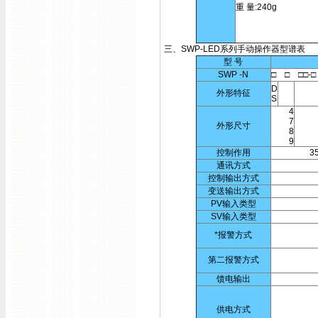
重 量:240g
三、SWP-LED系列手动操作器型谱表
型 号
SWP -N
□ □ □□-□ 
D
外形特征
S
4
7
外形尺寸
8
9
控制作用
3
通讯方式
控制输出方式
变送输出方式
PV输入类型
SV输入类型
*报警方式
第二报警方式
馈电输出
供电方式