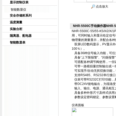
显示控制仪表
点击放大
智能数显仪
安全存储柜系列
温度测量
NHR-5500C手动操作器NHR-5500
实验台柜
NHR-5500C-55/55-K5/X/2/
用，可同时输入和显示给定信号
隔离器、配电器
物理量的测量显示，并配合各种
智能数显表
双屏LED数码显示，PV显示
100％）。
具备36种信号输入功能，可任
具备“上下限报警”、“闪烁报警
可搭配各种调节阀使用，一但
可带一路模拟量控制输出或一
可实现手/自动无扰切换功能
支持RS485、RS232串行接
仪表可带RS232C打印功能
带DC24V馈电输出，为现场
输入、输出、电源、通讯相互
具备多种外形尺寸及样式供用
参数设定密码锁定、参数设置
仪表面板