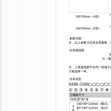
160*80mm（A型）
160*80mm（K型）
参数功能
注：以上参数为仪表全部参数，
仪表接线图
注：横
注：上述接线图中在同一组端子标
只能选择一种。
仪表选型
NHR-5500□-□/□-□/□
① ② ③ ④ ⑤ ⑥ ⑦ ⑧
①规格尺寸
代码
宽*高*深
160*80*110mm（横式）
A
80*160*110mm（竖式）
B