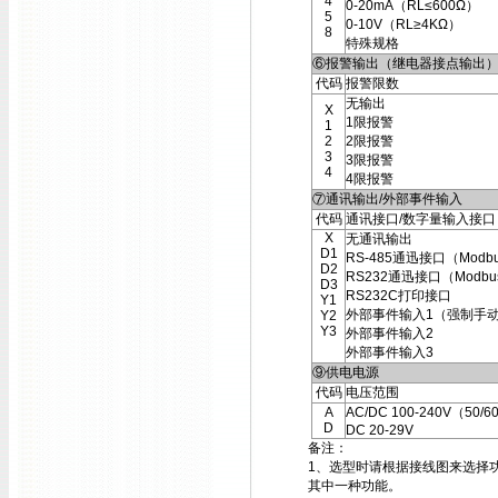
4
0-20mA（RL≤600Ω）
5
0-10V（RL≥4KΩ）
8
特殊规格
⑥报警输出（继电器接点输出
代码
报警限数
无输出
X
1限报警
1
2
2限报警
3
3限报警
4
4限报警
⑦通讯输出/外部事件输入
代码
通讯接口/数字量输入接口
X
无通讯输出
D1
RS-485通迅接口（Modb
D2
RS232通迅接口（Modbu
D3
RS232C打印接口
Y1
外部事件输入1（强制手
Y2
Y3
外部事件输入2
外部事件输入3
⑨供电电源
代码
电压范围
A
AC/DC 100-240V（50/6
D
DC 20-29V
备注：
1、选型时请根据接线图来选择
其中一种功能。