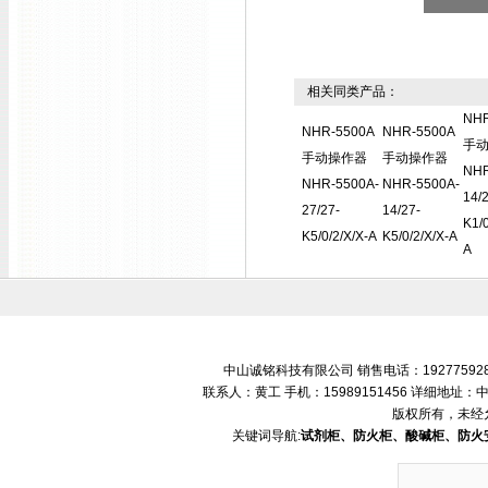
相关同类产品：
NHR
NHR-5500A
NHR-5500A
手
手动操作器
手动操作器
NHR
NHR-5500A-
NHR-5500A-
14/2
27/27-
14/27-
K1/0
K5/0/2/X/X-A
K5/0/2/X/X-A
A
中山诚铭科技有限公司 销售电话：192775928
联系人：黄工 手机：15989151456 详细地
版权所有，未经
关键词导航:
试剂柜、防火柜、酸碱柜、防火