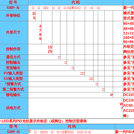
型 号
代 码
SWP -N
□ □ □□- □ □ □ -□□/□□-□ □ -□ -□
新一代
横式显
D
外形特征
S
竖式显
96×
4
48×
7
外形尺寸
72×7
8
160×
9
96×9
外给定
15
控制作用
25
阀位控
通讯方式
□
参见"
控制输出
□
参见"
变送输出
□
参见"
PV输入类型
□□
参见"
SV输入类型
□□
参见"
*报警方式
□
参见"
第二报警方式
□
参见"
馈电输出
DC2
P
DC2
W
AC9
供电方式
T
AC2
略）
P-LED系列PID光柱显示外给定（或阀位）控制仪型谱表
型 号
代 码
SWP -N
T □ □□-□ □ □- □□/□□-□ □-□- □ -□
新一代PI