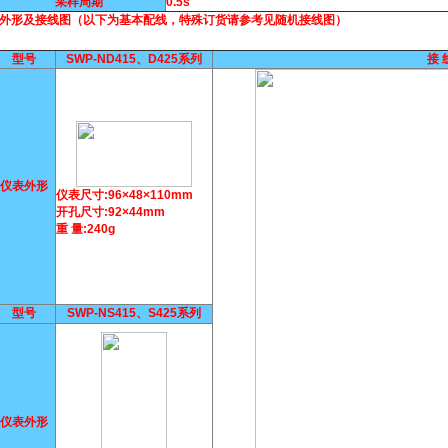
采样周期
0.5s
表外形及接线图（以下为基本配线，特殊订货请参考见随机接线图）
型号
SWP-ND415、D425系列
接 
仪表外形
仪表尺寸:96×48×110mm
开孔尺寸:92×44mm
重 量:240g
型号
SWP-NS415、S425系列
仪表外形