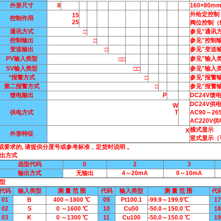
外形尺寸
8
160×80mm
外给定控制
15
控制作用
25
阀位控制（
通讯方式
□
参见"通讯方
控制输出
□
参见"控制
变送输出
□
参见"变送
PV输入类型
参见"输入类
□□
SV输入类型
□□
参见"输入类
*报警方式
□
参见"报警
第二报警方式
□
参见"报警
馈电输出
P
DC24V馈
DC24V供
W
供电方式
T
AC90～2
AC220
横式显示
X
外形特征
竖式显示（
或要求的, 请提供分度号或参考标准，定货时说明 。
输出方式
选型代码
0
2
3
输出方式
无输出
4～20mA
0～10mA
类型
代码
输入类型
测 量 范 围
代码
输入类型
测 量 范 围
代
01
B
400～1800 ℃
09
Pt100.1
-99.9～199.9℃
17
02
S
0 ～1600 ℃
10
Cu50
-50.0～150.0 ℃
18
03
K
0 ～1300 ℃
11
Cu100
-50.0～150.0 ℃
19