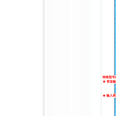
特殊型号
★ 变送
★ 输入