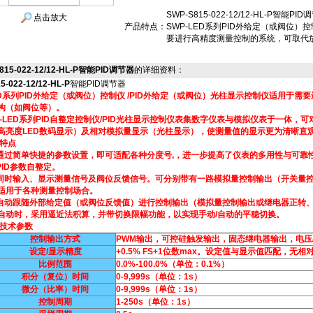
SWP-S815-022-12/12-HL-P智能PID
点击放大
产品特点：
SWP-LED系列PID外给定（或阀位）
要进行高精度测量控制的系统，可取代放
815-022-12/12-HL-P智能PID调节器
的详细资料：
5-022-12/12-HL-P
智能PID调节器
LED系列PID外给定（或阀位）控制仪 /PID外给定（或阀位）光柱显示控制仪适用
构（如阀位等）。
LED系列PID自整定控制仪/PID光柱显示控制仪表集数字仪表与模拟仪表于一体，
高亮度LED数码显示）及相对模拟量显示（光柱显示），使测量值的显示更为清晰直
要特点
过简单快捷的参数设置，即可适配各种分度号,，进一步提高了仪表的多用性与可靠
ID参数自整定。
时输入、显示测量信号及阀位反馈信号。可分别带有一路模拟量控制输出（开关量控
适用于各种测量控制场合。
动跟随外部给定值（或阀位反馈值）进行控制输出（模拟量控制输出或继电器正转、
自动时，采用逼近法积算，并带切换限幅功能，以实现手动/自动的平稳切换。
殊技术参数
控制输出方式
PWM输出，可控硅触发输出，固态继电器输出，电压
设定/显示精度
+0.5% FS+1位数max。设定值与显示值匹配，无相
比例范围
0.0%-100.0%（单位：0.1%）
积分（复位）时间
0-9,999s（单位：1s）
微分（比率）时间
0-9,999s（单位：1s）
控制周期
1-250s（单位：1s）