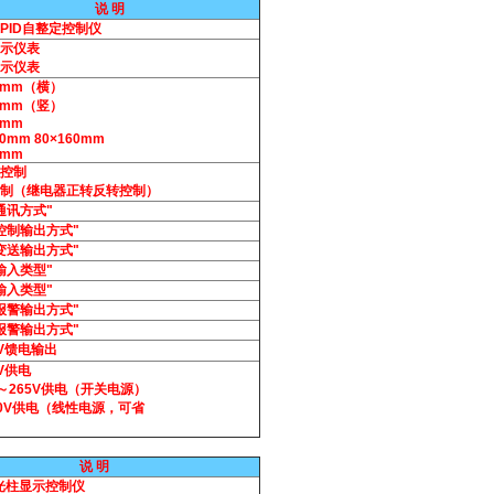
说 明
PID自整定控制仪
示仪表
示仪表
48mm（横）
96mm（竖）
2mm
80mm 80×160mm
6mm
控制
制（继电器正转反转控制）
通讯方式"
控制输出方式"
变送输出方式"
输入类型"
输入类型"
报警输出方式"
报警输出方式"
4V馈电输出
4V供电
0～265V供电（开关电源）
20V供电（线性电源，可省
说 明
D光柱显示控制仪