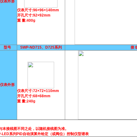
仪表外形
仪表尺寸:96×96×140mm
开孔尺寸:92×92mm
重 量:400g
型号
SWP-ND715、D725系列
接 
仪表外形
仪表尺寸:72×72×110mm
开孔尺寸:68×68mm
重 量:240g
与本接线图不同之处，以随机接线图为准。
P-LED系列PID自动演算外给定（或阀位）控制仪型谱表