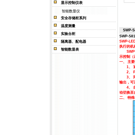
显示控制仪表
智能数显仪
安全存储柜系列
温度测量
SWP-S
实验台柜
SWP-S81
SWP-
隔离器、配电器
执行的机
智能数显表
SWP-
示控制（
一、 主
1、 通
2、 P
3、 同
输出，可
4、 自
动切换至
二、 特