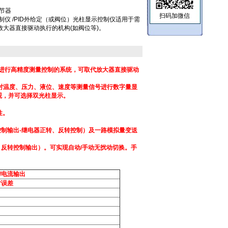
调节器
扫码加微信
控制仪 /PID外给定（或阀位）光柱显示控制仪适用于需
大器直接驱动执行的机构(如阀位等)。
于需要进行高精度测量控制的系统，可取代放大器直接驱动
可对温度、压力、液位、速度等测量信号进行数字量显
观，并可选择双光柱显示。
性。
制输出-继电器正转、反转控制）及一路模拟量变送
反转控制输出）。可实现自动/手动无扰动切换。手
/电流输出
对误差