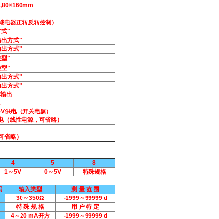
,80×160mm
继电器正转反转控制）
式"
输出方式"
输出方式"
型"
型"
输出方式"
输出方式"
电输出
电
65V供电（开关电源）
V供电（线性电源，可省略）
可省略）
4
5
8
1～5V
0～5V
特殊规格
码
输入类型
测 量 范 围
30～350Ω
-1999～99999 d
特 殊 规 格
用 户 特 定
4～20 mA开方
-1999～99999 d