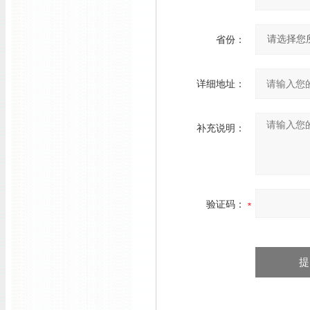
省份：
详细地址：
补充说明：
验证码：