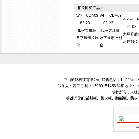
相关同类产品：
WP－CDA03
WP－CDA03
WP－CD
－82-23－
－02-23－
－01-08
HL-P大屏幕
HL-P大屏幕
大屏幕数
数字显示控制
数字显示控制
示控制仪
仪
仪
中山诚铭科技有限公司 销售电话：192775928
联系人：黄工 手机：15989151456 详细地
版权所有，未经
关键词导航:
试剂柜、防火柜、酸碱柜、防火
推