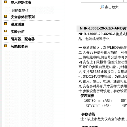
显示控制仪表
点击放大
智能数显仪
安全存储柜系列
温度测量
NHR-1300E-29-X/2/X-APID调
实验台柜
NHR-1300E-29-X/2/X-A
傻瓜式
品、包装机械等行业。
隔离器、配电器
智能数显表
一 单通道输入，双屏LED数码
二 具备33种信号输入功能，可
三 热电阻\热电偶信号分辨率可切
四 具备上下限报警/偏差报警功
五 带PID参数自整定功能，控
六 支持RS485通讯接口，采用标
七 带DC24V馈电输出，为现场
八 输入、输出、电源、通讯相
九 具备多种外形尺寸及样式供
十 参数设定密码锁定，参数设置
仪表面板
160*80mm（A型）
80
72*72mm（F型）
48
参数功能
注：以上参数为仪表全部参数