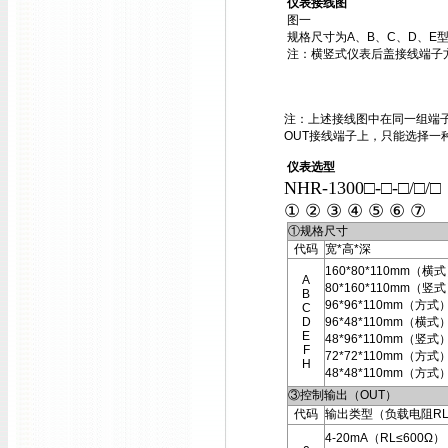
仪表接线图
图一
规格尺寸为A、B、C、D、E
注：横竖式仪表后盖接线端子
注：上述接线图中在同一组端子
OUT接线端子上，只能选择一
仪表选型
NHR-1300□-□-□/□/
① ② ③ ④ ⑤ ⑥ ⑦
①规格尺寸
代码
宽*高*深
160*80*110mm（横
A
80*160*110mm（竖
B
96*96*110mm（方式
C
D
96*48*110mm（横式
E
48*96*110mm（竖式
F
72*72*110mm（方式
H
48*48*110mm（方式
③控制输出（OUT）
代码
输出类型（负载电阻R
4-20mA（RL≤600Ω）