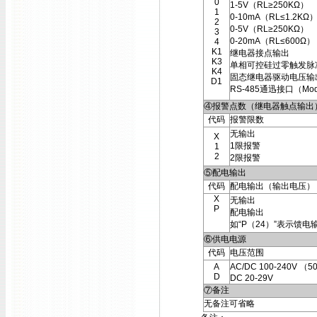
0
1-5V（RL≥250KΩ）
1
0-10mA（RL≤1.2KΩ
2
0-5V（RL≥250KΩ）
3
0-20mA（RL≤600Ω）
4
K1
继电器接点输出
K3
单相可控硅过零触发脉
K4
固态继电器驱动电压输
D1
RS-485通迅接口（Mod
④报警点数（继电器触点输出
代码
报警限数
无输出
X
1限报警
1
2
2限报警
⑤配电输出
代码
配电输出（输出电压）
X
无输出
P
配电输出
如“P（24）”表示馈电
⑥供电电源
代码
电压范围
A
AC/DC 100-240V （5
D
DC 20-29V
⑦备注
无备注可省略