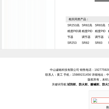
相关同类产品：
SR253高
SR82高
SR83高
精度PID调
精度PID
精度PID
节器
调节器
调节器
SR253
SR82
SR83
中山诚铭科技有限公司 销售电话：192775928
联系人：黄工 手机：15989151456 详细地
版权所有，未经
关键词导航:
试剂柜、防火柜、酸碱柜、防火
推