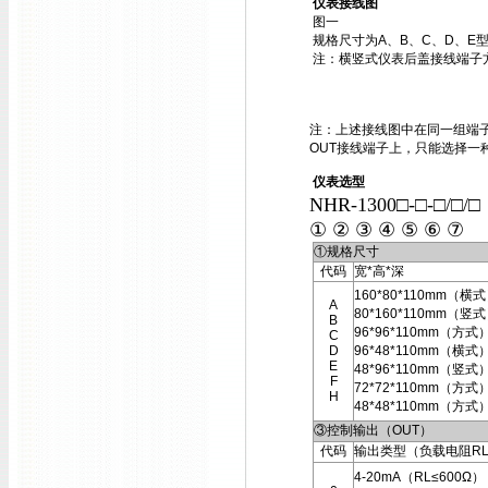
仪表接线图
图一
规格尺寸为A、B、C、D、E
注：横竖式仪表后盖接线端子
注：上述接线图中在同一组端子
OUT接线端子上，只能选择一
仪表选型
NHR-1300□-□-□/□/
① ② ③ ④ ⑤ ⑥ ⑦
①规格尺寸
代码
宽*高*深
160*80*110mm（横
A
80*160*110mm（竖
B
96*96*110mm（方式
C
D
96*48*110mm（横式
E
48*96*110mm（竖式
F
72*72*110mm（方式
H
48*48*110mm（方式
③控制输出（OUT）
代码
输出类型（负载电阻R
4-20mA（RL≤600Ω）