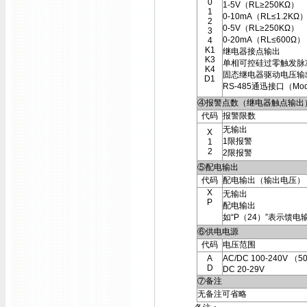
0
1-5V（RL≥250KΩ）
1
0-10mA（RL≤1.2KΩ
2
0-5V（RL≥250KΩ）
3
0-20mA（RL≤600Ω）
4
K1
继电器接点输出
K3
单相可控硅过零触发脉
K4
固态继电器驱动电压输
D1
RS-485通迅接口（Mod
④报警点数（继电器触点输出
代码
报警限数
无输出
X
1限报警
1
2
2限报警
⑤配电输出
代码
配电输出（输出电压）
X
无输出
P
配电输出
如“P（24）”表示馈电
⑥供电电源
代码
电压范围
A
AC/DC 100-240V （5
D
DC 20-29V
⑦备注
无备注可省略