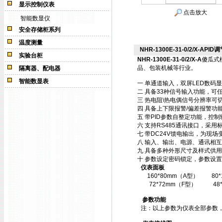
显示控制仪表
点击放大
智能数显仪
安全存储柜系列
温度测量
NHR-1300E-31-0/2/X-APID调
实验台柜
NHR-1300E-31-0/2/X-A
傻瓜式
品、包装机械等行业。
隔离器、配电器
智能数显表
一 单通道输入，双屏LED数码
二 具备33种信号输入功能，可
三 热电阻\热电偶信号分辨率可切
四 具备上下限报警/偏差报警功
五 带PID参数自整定功能，控
六 支持RS485通讯接口，采用标
七 带DC24V馈电输出，为现场
八 输入、输出、电源、通讯相
九 具备多种外形尺寸及样式供
十 参数设定密码锁定，参数设置
仪表面板
160*80mm（A型）
80
72*72mm（F型）
48
参数功能
注：以上参数为仪表全部参数