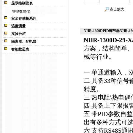
显示控制仪表
点击放大
智能数显仪
安全存储柜系列
温度测量
NHR-1300DPID调节器NHR-1300
实验台柜
NHR-1300D-29-X
隔离器、配电器
方案，结构简单
智能数显表
械等行业。
一 单通道输入，
二 具备33种信
精度。
三 热电阻\热电偶
四 具备上下限报
五 带PID参数
出有多种方式可
六 支持RS485