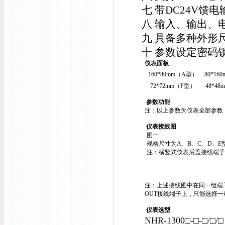
七 带DC24V馈
八 输入、输出、
九 具备多种外形
十 参数设定密码
仪表面板
160*80mm（A型）
80*16
72*72mm（F型）
48*4
参数功能
注：以上参数为仪表全部参数
仪表接线图
图一
规格尺寸为A、B、C、D、E
注：横竖式仪表后盖接线端子
注：上述接线图中在同一组端
OUT接线端子上，只能选择
仪表选型
NHR-1300□-□-□/□