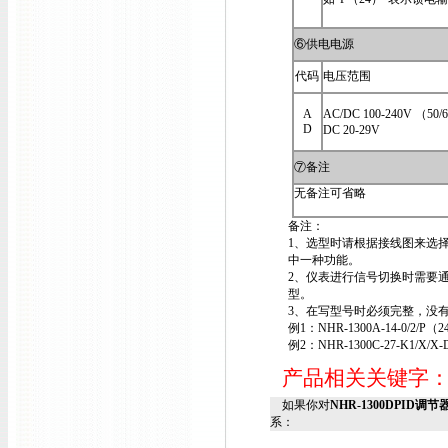
⑥供电电源
代码
电压范围
A
AC/DC 100-240V （50/
D
DC 20-29V
⑦备注
无备注可省略
备注：
1、选型时请根据接线图来选
中一种功能。
2、仪表进行信号切换时需要
型。
3、在写型号时必须完整，没有
例1：NHR-1300A-14-0/2/P（2
例2：NHR-1300C-27-K1/X/X-
产品相关关键字
如果你对
NHR-1300DPID调节器N
系：