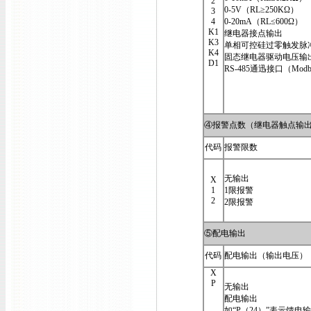
2
0-5V（RL≥250KΩ）
3
4
0-20mA（RL≤600Ω）
K1
继电器接点输出
K3
单相可控硅过零触发脉
K4
固态继电器驱动电压输
D1
RS-485通迅接口（Modb
④报警点数（继电器触点输
代码
报警限数
无输出
X
1
1限报警
2
2限报警
⑤配电输出
代码
配电输出（输出电压）
X
P
无输出
配电输出
如“P（24）”表示馈电输