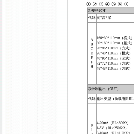
① ② ③ ④ ⑤ ⑥ ⑦
①规格尺寸
代码
宽*高*深
160*80*110mm（横式
A
80*160*110mm（竖式
B
96*96*110mm（方式）
C
D
96*48*110mm（横式）
E
48*96*110mm（竖式）
F
72*72*110mm（方式）
H
48*48*110mm（方式）
③控制输出（OUT）
代码
输出类型（负载电阻RL
4-20mA（RL≤600Ω）
0
1-5V（RL≥250KΩ）
1
0-10mA（RL≤1.2KΩ）