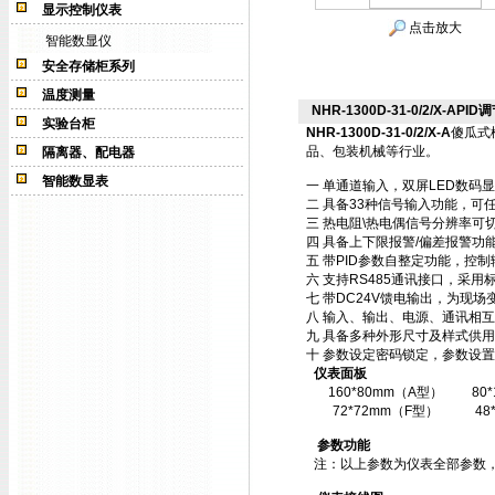
显示控制仪表
点击放大
智能数显仪
安全存储柜系列
温度测量
NHR-1300D-31-0/2/X-APID调
实验台柜
NHR-1300D-31-0/2/X-A
傻瓜式
品、包装机械等行业。
隔离器、配电器
智能数显表
一 单通道输入，双屏LED数码
二 具备33种信号输入功能，可
三 热电阻\热电偶信号分辨率可切
四 具备上下限报警/偏差报警功
五 带PID参数自整定功能，控
六 支持RS485通讯接口，采用标
七 带DC24V馈电输出，为现场
八 输入、输出、电源、通讯相
九 具备多种外形尺寸及样式供
十 参数设定密码锁定，参数设置
仪表面板
160*80mm（A型）
80
72*72mm（F型）
48
参数功能
注：以上参数为仪表全部参数