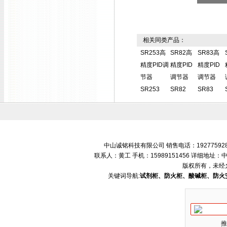
相关同类产品：
SR253高
SR82高
SR83高
精度PID调
精度PID
精度PID
节器
调节器
调节器
SR253
SR82
SR83
中山诚铭科技有限公司 销售电话：192775928
联系人：黄工 手机：15989151456 详细地
版权所有，未经
关键词导航:
试剂柜、防火柜、酸碱柜、防火
推