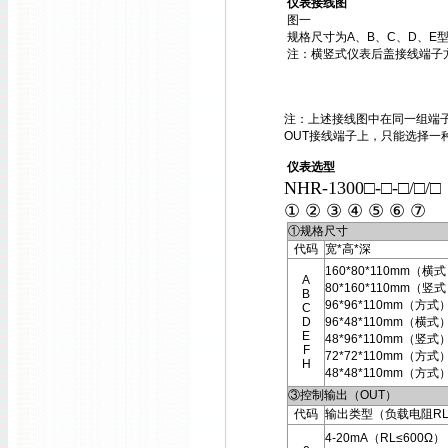
仪表接线图
图一
规格尺寸为A、B、C、D、E
注：横竖式仪表后盖接线端子
注：上述接线图中在同一组端子
OUT接线端子上，只能选择一
仪表选型
NHR-1300□-□-□/□/
① ② ③ ④ ⑤ ⑥ ⑦
①规格尺寸
代码
宽*高*深
160*80*110mm（横
A
80*160*110mm（竖
B
96*96*110mm（方式
C
D
96*48*110mm（横式
E
48*96*110mm（竖式
F
72*72*110mm（方式
H
48*48*110mm（方式
③控制输出（OUT）
代码
输出类型（负载电阻R
4-20mA（RL≤600Ω）