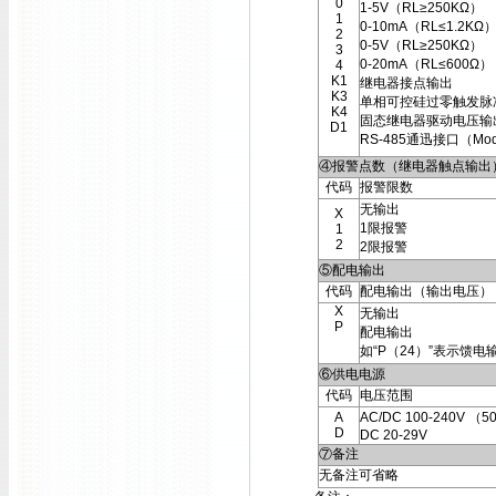
0
1-5V（RL≥250KΩ）
1
0-10mA（RL≤1.2KΩ
2
0-5V（RL≥250KΩ）
3
0-20mA（RL≤600Ω）
4
K1
继电器接点输出
K3
单相可控硅过零触发脉
K4
固态继电器驱动电压输
D1
RS-485通迅接口（Mod
④报警点数（继电器触点输出
代码
报警限数
无输出
X
1限报警
1
2
2限报警
⑤配电输出
代码
配电输出（输出电压）
X
无输出
P
配电输出
如“P（24）”表示馈电
⑥供电电源
代码
电压范围
A
AC/DC 100-240V （5
D
DC 20-29V
⑦备注
无备注可省略