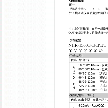
仪表接线图
图一
规格尺寸为A、B、C、D、E
注：横竖式仪表后盖接线端子
注：上述接线图中在同一组端子
OUT接线端子上，只能选择一
仪表选型
NHR-1300□-□-□/□/
① ② ③ ④ ⑤ ⑥ ⑦
①规格尺寸
代码
宽*高*深
160*80*110mm（横
A
80*160*110mm（竖
B
96*96*110mm（方式
C
D
96*48*110mm（横式
E
48*96*110mm（竖式
F
72*72*110mm（方式
H
48*48*110mm（方式
③控制输出（OUT）
代码
输出类型（负载电阻R
4-20mA（RL≤600Ω）