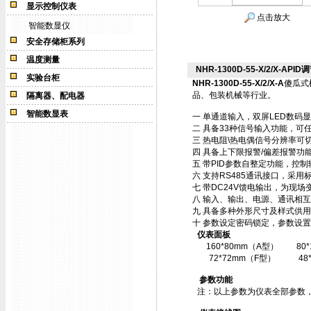
显示控制仪表
点击放大
智能数显仪
安全存储柜系列
温度测量
NHR-1300D-55-X/2/X-APID
实验台柜
NHR-1300D-55-X/2/X-A
傻瓜式
品、包装机械等行业。
隔离器、配电器
智能数显表
一 单通道输入，双屏LED数码
二 具备33种信号输入功能，可
三 热电阻\热电偶信号分辨率可切
四 具备上下限报警/偏差报警功
五 带PID参数自整定功能，控
六 支持RS485通讯接口，采用标
七 带DC24V馈电输出，为现场
八 输入、输出、电源、通讯相
九 具备多种外形尺寸及样式供
十 参数设定密码锁定，参数设置
仪表面板
160*80mm（A型）
80
72*72mm（F型）
48
参数功能
注：以上参数为仪表全部参数