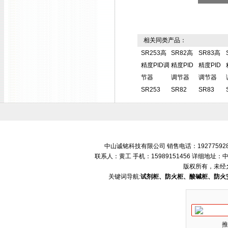
相关同类产品：
SR253高
SR82高
SR83高
精度PID调
精度PID
精度PID
节器
调节器
调节器
SR253
SR82
SR83
中山诚铭科技有限公司 销售电话：192775928
联系人：黄工 手机：15989151456 详细地
版权所有，未经
关键词导航:
试剂柜、防火柜、酸碱柜、防火
推