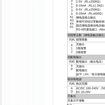
0
1-5V（RL≥250KΩ）
1
0-10mA（RL≤1.2KΩ
2
0-5V（RL≥250KΩ）
3
0-20mA（RL≤600Ω）
4
K1
继电器接点输出
K3
单相可控硅过零触发脉
K4
固态继电器驱动电压输
D1
RS-485通迅接口（Mod
④报警点数（继电器触点输出
代码
报警限数
无输出
X
1限报警
1
2
2限报警
⑤配电输出
代码
配电输出（输出电压）
X
无输出
P
配电输出
如“P（24）”表示馈电
⑥供电电源
代码
电压范围
A
AC/DC 100-240V （5
D
DC 20-29V
⑦备注
无备注可省略