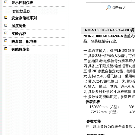
显示控制仪表
点击放大
智能数显仪
安全存储柜系列
温度测量
NHR-1300C-03-X/2/X-APID
实验台柜
NHR-1300C-03-X/2/X-A
傻瓜式
品、包装机械等行业。
隔离器、配电器
智能数显表
一 单通道输入，双屏LED数码
二 具备33种信号输入功能，可
三 热电阻\热电偶信号分辨率可切
四 具备上下限报警/偏差报警功
五 带PID参数自整定功能，控
六 支持RS485通讯接口，采用标
七 带DC24V馈电输出，为现场
八 输入、输出、电源、通讯相
九 具备多种外形尺寸及样式供
十 参数设定密码锁定，参数设置
仪表面板
160*80mm（A型）
80
72*72mm（F型）
48
参数功能
注：以上参数为仪表全部参数