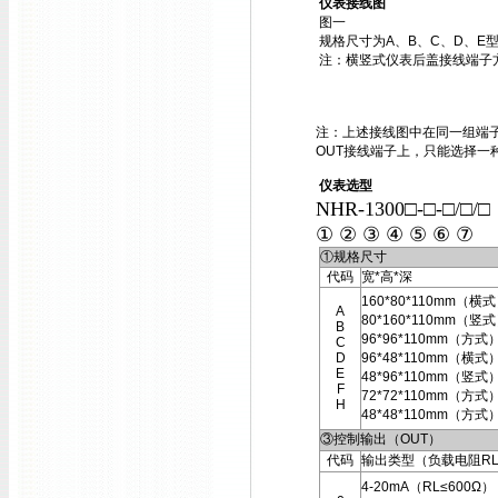
仪表接线图
图一
规格尺寸为A、B、C、D、E
注：横竖式仪表后盖接线端子
注：上述接线图中在同一组端子
OUT接线端子上，只能选择一
仪表选型
NHR-1300□-□-□/□/
① ② ③ ④ ⑤ ⑥ ⑦
①规格尺寸
代码
宽*高*深
160*80*110mm（横
A
80*160*110mm（竖
B
96*96*110mm（方式
C
D
96*48*110mm（横式
E
48*96*110mm（竖式
F
72*72*110mm（方式
H
48*48*110mm（方式
③控制输出（OUT）
代码
输出类型（负载电阻R
4-20mA（RL≤600Ω）