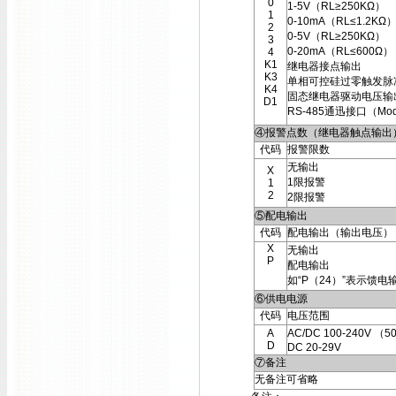
0
1-5V（RL≥250KΩ）
1
0-10mA（RL≤1.2KΩ
2
0-5V（RL≥250KΩ）
3
0-20mA（RL≤600Ω）
4
K1
继电器接点输出
K3
单相可控硅过零触发脉
K4
固态继电器驱动电压输
D1
RS-485通迅接口（Mod
④报警点数（继电器触点输出
代码
报警限数
无输出
X
1限报警
1
2
2限报警
⑤配电输出
代码
配电输出（输出电压）
X
无输出
P
配电输出
如“P（24）”表示馈电
⑥供电电源
代码
电压范围
A
AC/DC 100-240V （5
D
DC 20-29V
⑦备注
无备注可省略