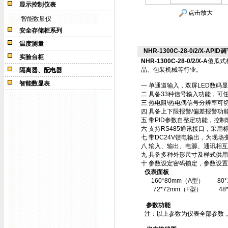
显示控制仪表
点击放大
智能数显仪
安全存储柜系列
温度测量
NHR-1300C-28-0/2/X-APID调
实验台柜
NHR-1300C-28-0/2/X-A
傻瓜式
品、包装机械等行业。
隔离器、配电器
智能数显表
一 单通道输入，双屏LED数码
二 具备33种信号输入功能，可
三 热电阻\热电偶信号分辨率可切
四 具备上下限报警/偏差报警功
五 带PID参数自整定功能，控
六 支持RS485通讯接口，采用标
七 带DC24V馈电输出，为现场
八 输入、输出、电源、通讯相
九 具备多种外形尺寸及样式供
十 参数设定密码锁定，参数设置
仪表面板
160*80mm（A型）
80
72*72mm（F型）
48
参数功能
注：以上参数为仪表全部参数