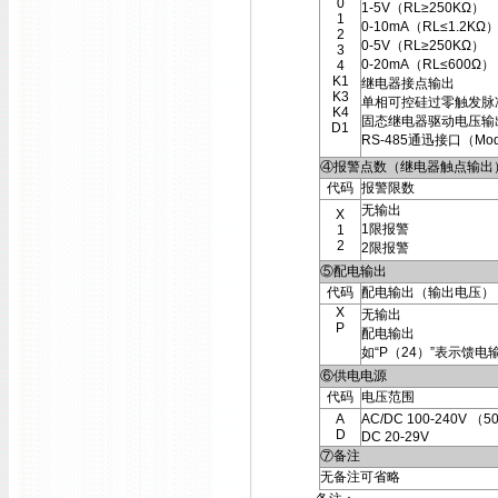
0
1-5V（RL≥250KΩ）
1
0-10mA（RL≤1.2KΩ
2
0-5V（RL≥250KΩ）
3
0-20mA（RL≤600Ω）
4
K1
继电器接点输出
K3
单相可控硅过零触发脉
K4
固态继电器驱动电压输
D1
RS-485通迅接口（Mod
④报警点数（继电器触点输出
代码
报警限数
无输出
X
1限报警
1
2
2限报警
⑤配电输出
代码
配电输出（输出电压）
X
无输出
P
配电输出
如“P（24）”表示馈电
⑥供电电源
代码
电压范围
A
AC/DC 100-240V （5
D
DC 20-29V
⑦备注
无备注可省略