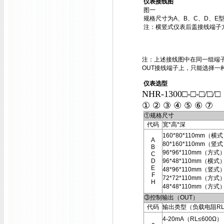
仪表接线图
图一
规格尺寸为A、B、C、D、E
注：横竖式仪表后盖接线端子
注：上述接线图中在同一组端子
OUT接线端子上，只能选择一
仪表选型
NHR-1300□-□-□/□/
① ② ③ ④ ⑤ ⑥ ⑦
①规格尺寸
代码
宽*高*深
160*80*110mm（横
A
80*160*110mm（竖
B
96*96*110mm（方式
C
D
96*48*110mm（横式
E
48*96*110mm（竖式
F
72*72*110mm（方式
H
48*48*110mm（方式
③控制输出（OUT）
代码
输出类型（负载电阻R
4-20mA（RL≤600Ω）