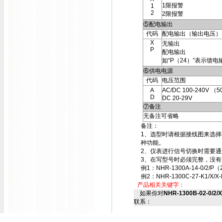
1限报警
1
2
2限报警
⑤配电输出
代码
配电输出（输出电压）
X
无输出
P
配电输出
如“P（24）”表示馈电
⑥供电电源
代码
电压范围
A
AC/DC 100-240V （5
D
DC 20-29V
⑦备注
无备注可省略
备注：
1、选型时请根据接线图来选
种功能。
2、仪表进行信号切换时需要
3、在写型号时必须完整，没有
例1：NHR-1300A-14-0/2/P（
例2：NHR-1300C-27-K1/X/X-
产品相关关键字：
如果你对
NHR-1300B-02-0/2/
联系：