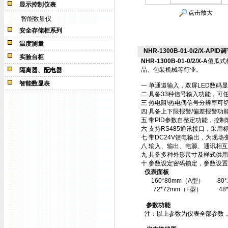
显示控制仪表
点击放大
智能数显仪
安全存储柜系列
温度测量
NHR-1300B-01-0/2/X-APID调
实验台柜
NHR-1300B-01-0/2/X-A
傻瓜式
品、包装机械等行业。
隔离器、配电器
智能数显表
一 单通道输入，双屏LED数码
二 具备33种信号输入功能，可
三 热电阻\热电偶信号分辨率可切
四 具备上下限报警/偏差报警功
五 带PID参数自整定功能，控
六 支持RS485通讯接口，采用标
七 带DC24V馈电输出，为现场
八 输入、输出、电源、通讯相
九 具备多种外形尺寸及样式供
十 参数设定密码锁定，参数设置
仪表面板
160*80mm（A型）
80
72*72mm（F型）
48
参数功能
注：以上参数为仪表全部参数