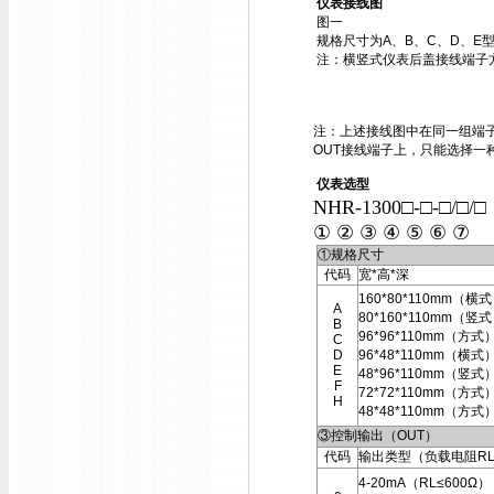
仪表接线图
图一
规格尺寸为A、B、C、D、E
注：横竖式仪表后盖接线端子
注：上述接线图中在同一组端子
OUT接线端子上，只能选择一
仪表选型
NHR-1300□-□-□/□/
① ② ③ ④ ⑤ ⑥ ⑦
①规格尺寸
代码
宽*高*深
160*80*110mm（横
A
80*160*110mm（竖
B
96*96*110mm（方式
C
D
96*48*110mm（横式
E
48*96*110mm（竖式
F
72*72*110mm（方式
H
48*48*110mm（方式
③控制输出（OUT）
代码
输出类型（负载电阻R
4-20mA（RL≤600Ω）