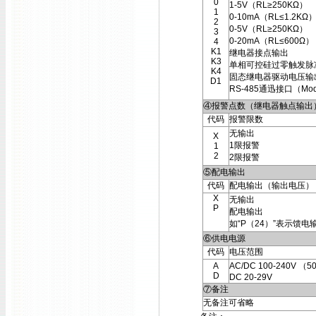
0
1-5V（RL≥250KΩ）
1
0-10mA（RL≤1.2KΩ
2
0-5V（RL≥250KΩ）
3
0-20mA（RL≤600Ω）
4
K1
继电器接点输出
K3
单相可控硅过零触发脉
K4
固态继电器驱动电压输
D1
RS-485通迅接口（Mod
④报警点数（继电器触点输出
代码
报警限数
无输出
X
1限报警
1
2
2限报警
⑤配电输出
代码
配电输出（输出电压）
X
无输出
P
配电输出
如“P（24）”表示馈电
⑥供电电源
代码
电压范围
A
AC/DC 100-240V （5
D
DC 20-29V
⑦备注
无备注可省略