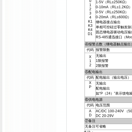
0
1-5V（RL≥250KΩ）
1
0-10mA（RL≤1.2KΩ
2
0-5V（RL≥250KΩ）
3
0-20mA（RL≤600Ω）
4
K1
继电器接点输出
K3
单相可控硅过零触发脉
K4
固态继电器驱动电压输
D1
RS-485通迅接口（Mod
④报警点数（继电器触点输出
代码
报警限数
无输出
X
1限报警
1
2
2限报警
⑤配电输出
代码
配电输出（输出电压）
X
无输出
P
配电输出
如“P（24）”表示馈电
⑥供电电源
代码
电压范围
A
AC/DC 100-240V （5
D
DC 20-29V
⑦备注
无备注可省略