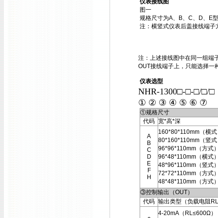
仪表接线图
图一
规格尺寸为A、B、C、D、E
注：横竖式仪表后盖接线端子
注：上述接线图中在同一组端子
OUT接线端子上，只能选择一
仪表选型
NHR-1300□-□-□/□/
① ② ③ ④ ⑤ ⑥ ⑦
①规格尺寸
代码
宽*高*深
160*80*110mm（横
A
80*160*110mm（竖
B
96*96*110mm（方式
C
D
96*48*110mm（横式
E
48*96*110mm（竖式
F
72*72*110mm（方式
H
48*48*110mm（方式
③控制输出（OUT）
代码
输出类型（负载电阻R
4-20mA（RL≤600Ω）