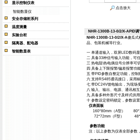
显示控制仪表
点击放大
智能数显仪
安全存储柜系列
温度测量
NHR-1300B-13-0/2/X-APID调
实验台柜
NHR-1300B-13-0/2/X-A
傻瓜式
品、包装机械等行业。
隔离器、配电器
智能数显表
一 单通道输入，双屏LED数码
二 具备33种信号输入功能，可
三 热电阻\热电偶信号分辨率可切
四 具备上下限报警/偏差报警功
五 带PID参数自整定功能，控
六 支持RS485通讯接口，采用标
七 带DC24V馈电输出，为现场
八 输入、输出、电源、通讯相
九 具备多种外形尺寸及样式供
十 参数设定密码锁定，参数设置
仪表面板
160*80mm（A型）
80
72*72mm（F型）
48
参数功能
注：以上参数为仪表全部参数