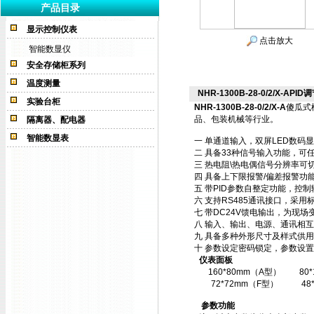
产品目录
显示控制仪表
点击放大
智能数显仪
安全存储柜系列
温度测量
NHR-1300B-28-0/2/X-APID调
实验台柜
NHR-1300B-28-0/2/X-A
傻瓜式
品、包装机械等行业。
隔离器、配电器
智能数显表
一 单通道输入，双屏LED数码
二 具备33种信号输入功能，可
三 热电阻\热电偶信号分辨率可切
四 具备上下限报警/偏差报警功
五 带PID参数自整定功能，控
六 支持RS485通讯接口，采用标
七 带DC24V馈电输出，为现场
八 输入、输出、电源、通讯相
九 具备多种外形尺寸及样式供
十 参数设定密码锁定，参数设置
仪表面板
160*80mm（A型）
80
72*72mm（F型）
48
参数功能