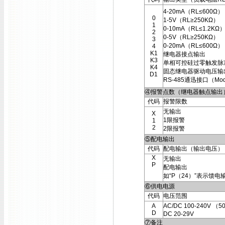
4-20mA（RL≤600Ω）
0
1-5V（RL≥250KΩ）
1
0-10mA（RL≤1.2KΩ
2
0-5V（RL≥250KΩ）
3
0-20mA（RL≤600Ω）
4
K1
继电器接点输出
K3
单相可控硅过零触发脉
K4
固态继电器驱动电压输
D1
RS-485通迅接口（Mod
④报警点数（继电器触点输出
代码
报警限数
无输出
X
1限报警
1
2
2限报警
⑤配电输出
代码
配电输出（输出电压）
X
无输出
P
配电输出
如“P（24）”表示馈电
⑥供电电源
代码
电压范围
A
AC/DC 100-240V （5
D
DC 20-29V
⑦备注