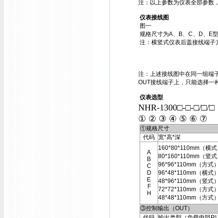
注：以上参数为仪表全部参数
仪表接线图
图一
规格尺寸为A、B、C、D、E
注：横竖式仪表后盖接线端子
注：上述接线图中在同一组端子
OUT接线端子上，只能选择一
仪表选型
NHR-1300□-□-□/□/
① ② ③ ④ ⑤ ⑥ ⑦
①规格尺寸
代码
宽*高*深
160*80*110mm（横
A
80*160*110mm（竖
B
96*96*110mm（方式
C
D
96*48*110mm（横式
E
48*96*110mm（竖式
F
72*72*110mm（方式
H
48*48*110mm（方式
③控制输出（OUT）
代码
输出类型（负载电阻R