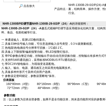
NHR-1300B-29-0/2/P
点击放大
产品特点：
案，结构简单、操作方便、性
行业。
NHR-1300BPID调节器NHR-1300B-29-0/2/P（24）-A
的详细资料：
NHR-1300B-29-0/2/P（24）-A
傻瓜式模糊PID调节器采用模块化结构方案，结构
料、食品、包装机械等行业。
一 单通道输入，双屏LED数码显示。
二 具备33种信号输入功能，可任意选择输入信号类型，0.3％级测量精度。
三 热电阻\热电偶信号分辨率可切换：1℃或0.1℃。
四 具备上下限报警/偏差报警功能，带LED报警灯指示。
五 带PID参数自整定功能，控制输出手动/自动无扰切换功能，控制输出有多种方式
六 支持RS485通讯接口，采用标准MODBUS RTU通讯协议。
七 带DC24V馈电输出，为现场变送器配电。
八 输入、输出、电源、通讯相互之间采用光电隔离技术。
九 具备多种外形尺寸及样式供用户选择。
十 参数设定密码锁定，参数设置断电*保存。
仪表面板
160*80mm（A型）
80*160mm（B型）
96*96mm（C型）
96*4
72*72mm（F型）
48*48mm（H型）
参数功能
注：以上参数为仪表全部参数，如果不是全功能仪表，则未选功能所对应的参数将