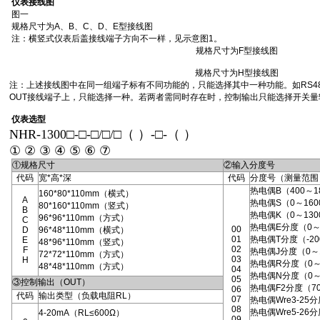
仪表接线图
图一
规格尺寸为A、B、C、D、E型接线图
注：横竖式仪表后盖接线端子方向不一样，见示意图1。
规格尺寸为F型接线图
规格尺寸为H型接线图
注：上述接线图中在同一组端子标有不同功能的，只能选择其中一种功能。如RS4
OUT接线端子上，只能选择一种。若两者需同时存在时，控制输出只能选择开关量
仪表选型
NHR-1300□-□-□/□/□（ ）-□-（ ）
① ② ③ ④ ⑤ ⑥ ⑦
①规格尺寸
②输入分度号
代码
宽*高*深
代码
分度号（测量范围
热电偶B（400～1
160*80*110mm（横式）
A
热电偶S（0～160
80*160*110mm（竖式）
B
热电偶K（0～130
96*96*110mm（方式）
C
热电偶E分度（0～
00
D
96*48*110mm（横式）
01
热电偶T分度（-200
E
48*96*110mm（竖式）
02
F
热电偶J分度（0～
72*72*110mm（方式）
03
H
热电偶R分度（0～
48*48*110mm（方式）
04
热电偶N分度（0～
05
③控制输出（OUT）
热电偶F2分度（70
06
代码
输出类型（负载电阻RL）
07
热电偶Wre3-25
08
热电偶Wre5-26
4-20mA（RL≤600Ω）
09