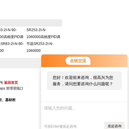
3-2I-N-90-
SR253-2I-N-
000高精度PID调
1060000高精度PID调
R83-2I-N-90-
节器SR253-2I-N-
00
1060000
在线交流
您好！欢迎前来咨询，很高兴为您
5号
返回首页
服务，请问您要咨询什么问题呢？
aps
管理登陆口
您好，看您停留很久了，是否找到
柜、器材柜
了需求产品，您可以直接在线与我
联系！
发起咨询
可按Enter键发起咨询