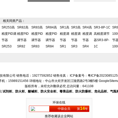
相关同类产品：
SR253高
SR82高
SR83高
SR84高
SR1高
SR3高
SR4高
SR3-8P-1C
SR8
精度PID调
精度PID
精度PID
精度PID
精度调
精度调
精度调
高精度调节
10
节器
调节器
调节器
调节器
节器
节器
节器
器SR3-8P-
节器S
SR253
SR82
SR83
SR84
SR1
SR3
SR4
1C
100
有限公司 销售电话：19277592852 销售传真： ICP备案号：
粤ICP备202308512
手机：15989151456 详细地址：中山市火炬开发区江陵西路2号3幢5楼
GoogleSitem
版权所有，未经允许翻录必究
总访问量：641108
:
试剂柜、防火柜、酸碱柜、防火安全柜、毒害品柜、防火防爆柜、危化品柜、气瓶
环保在线
14
中级会员
第
年
推荐收藏该企业网站