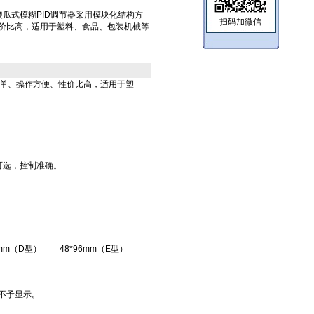
(24)-A傻瓜式模糊PID调节器采用模块化结构方
扫码加微信
价比高，适用于塑料、食品、包装机械等
简单、操作方便、性价比高，适用于塑
可选，控制准确。
8mm（D型）
48*96mm（E型）
不予显示。