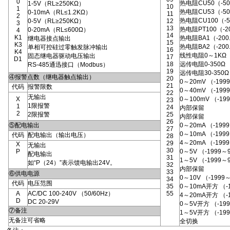
0
热电阻CU50（-50
1-5V（RL≥250KΩ）
10
1
热电阻CU53（-50
0-10mA（RL≤1.2KΩ）
11
2
热电阻CU100（-5
0-5V（RL≥250KΩ）
12
3
13
热电阻PT100（-20
0-20mA（RL≤600Ω）
4
14
K1
热电阻BA1（-200.
继电器接点输出
15
K3
热电阻BA2（-200
单相可控硅过零触发脉冲输出
16
K4
线性电阻0～1KΩ（-
固态继电器驱动电压输出
17
D1
18
远传电阻0-350Ω 
RS-485通迅接口（Modbus）
19
远传电阻30-350Ω 
④报警点数（继电器触点输出）
20
0～20mV （-199
21
代码
报警限数
0～40mV （-199
22
无输出
X
0～100mV （-19
23
1限报警
1
24
内部保留
2
2限报警
25
内部保留
26
⑤配电输出
0～20mA （-199
27
0～10mA （-199
代码
配电输出（输出电压）
28
4～20mA （-199
29
X
无输出
30
P
0～5V （-1999～
配电输出
31
1～5V （-1999～
如“P（24）”表示馈电输出24V。
32
内部保留
33
⑥供电电源
0～10V （-1999
34
代码
电压范围
35
0～10mA开方 （-
A
AC/DC 100-240V （50/60Hz）
55
4～20mA开方 （-
D
DC 20-29V
0～5V开方 （-19
⑦备注
1～5V开方 （-19
无备注可省略
全切换