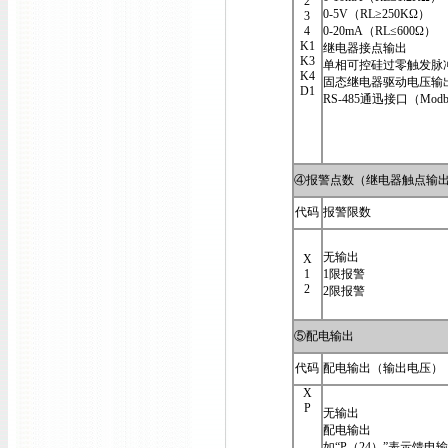
2
0-5V（RL≥250KΩ）
3
4
0-20mA（RL≤600Ω）
K1
继电器接点输出
K3
单相可控硅过零触发脉
K4
固态继电器驱动电压输
D1
RS-485通迅接口（Modb
④报警点数（继电器触点输
代码
报警限数
无输出
X
1
1限报警
2
2限报警
⑤配电输出
代码
配电输出（输出电压）
X
P
无输出
配电输出
如“P（24）”表示馈电输