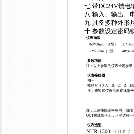
七 带DC24V馈
八 输入、输出、
九 具备多种外形
十 参数设定密码
仪表面板
160*80mm（A型）
80*16
72*72mm（F型）
48*4
参数功能
注：以上参数为仪表全部参数
仪表接线图
图一
规格尺寸为A、B、C、D、E
注：横竖式仪表后盖接线端子
注：上述接线图中在同一组端
OUT接线端子上，只能选择
仪表选型
NHR-1300□-□-□/□