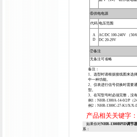
⑥供电电源
代码
电压范围
A
AC/DC 100-240V （50/
D
DC 20-29V
⑦备注
无备注可省略
备注：
1、选型时请根据接线图来选
中一种功能。
2、仪表进行信号切换时需要
型。
3、在写型号时必须完整，没有
例1：NHR-1300A-14-0/2/P（2
例2：NHR-1300C-27-K1/X/X-
产品相关关键字
如果你对
NHR-1300BPID调节器N
系：