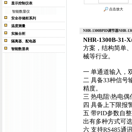
显示控制仪表
点击放大
智能数显仪
安全存储柜系列
温度测量
NHR-1300BPID调节器NHR-1300
实验台柜
NHR-1300B-31-X
隔离器、配电器
方案，结构简单
智能数显表
械等行业。
一 单通道输入，
二 具备33种信
精度。
三 热电阻\热电偶
四 具备上下限报
五 带PID参数
出有多种方式可
六 支持RS485