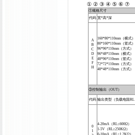
① ② ③ ④ ⑤ ⑥ ⑦
①规格尺寸
代码
宽*高*深
160*80*110mm（横式
A
80*160*110mm（竖式
B
96*96*110mm（方式）
C
D
96*48*110mm（横式）
E
48*96*110mm（竖式）
F
72*72*110mm（方式）
H
48*48*110mm（方式）
③控制输出（OUT）
代码
输出类型（负载电阻RL
4-20mA（RL≤600Ω）
0
1-5V（RL≥250KΩ）
1
0-10mA（RL≤1.2KΩ）