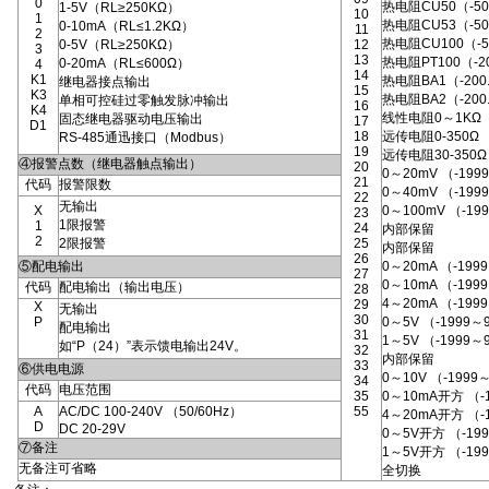
0
热电阻CU50（-50
1-5V（RL≥250KΩ）
10
1
热电阻CU53（-50
0-10mA（RL≤1.2KΩ）
11
2
热电阻CU100（-5
0-5V（RL≥250KΩ）
12
3
13
热电阻PT100（-20
0-20mA（RL≤600Ω）
4
14
K1
热电阻BA1（-200.
继电器接点输出
15
K3
热电阻BA2（-200
单相可控硅过零触发脉冲输出
16
K4
线性电阻0～1KΩ（-
固态继电器驱动电压输出
17
D1
18
远传电阻0-350Ω 
RS-485通迅接口（Modbus）
19
远传电阻30-350Ω 
④报警点数（继电器触点输出）
20
0～20mV （-199
21
代码
报警限数
0～40mV （-199
22
无输出
X
0～100mV （-19
23
1限报警
1
24
内部保留
2
2限报警
25
内部保留
26
⑤配电输出
0～20mA （-199
27
0～10mA （-199
代码
配电输出（输出电压）
28
4～20mA （-199
29
X
无输出
30
P
0～5V （-1999～
配电输出
31
1～5V （-1999～
如“P（24）”表示馈电输出24V。
32
内部保留
33
⑥供电电源
0～10V （-1999
34
代码
电压范围
35
0～10mA开方 （-
A
AC/DC 100-240V （50/60Hz）
55
4～20mA开方 （-
D
DC 20-29V
0～5V开方 （-19
⑦备注
1～5V开方 （-19
无备注可省略
全切换