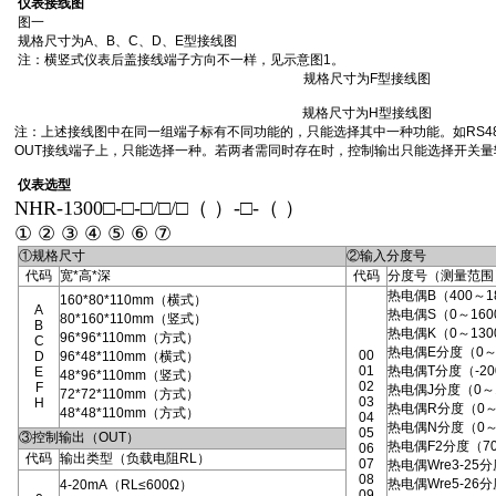
仪表接线图
图一
规格尺寸为A、B、C、D、E型接线图
注：横竖式仪表后盖接线端子方向不一样，见示意图1。
规格尺寸为F型接线图
规格尺寸为H型接线图
注：上述接线图中在同一组端子标有不同功能的，只能选择其中一种功能。如RS4
OUT接线端子上，只能选择一种。若两者需同时存在时，控制输出只能选择开关量
仪表选型
NHR-1300□-□-□/□/□（ ）-□-（ ）
① ② ③ ④ ⑤ ⑥ ⑦
①规格尺寸
②输入分度号
代码
宽*高*深
代码
分度号（测量范围
热电偶B（400～1
160*80*110mm（横式）
A
热电偶S（0～160
80*160*110mm（竖式）
B
热电偶K（0～130
96*96*110mm（方式）
C
热电偶E分度（0～
00
D
96*48*110mm（横式）
01
热电偶T分度（-200
E
48*96*110mm（竖式）
02
F
热电偶J分度（0～
72*72*110mm（方式）
03
H
热电偶R分度（0～
48*48*110mm（方式）
04
热电偶N分度（0～
05
③控制输出（OUT）
热电偶F2分度（70
06
代码
输出类型（负载电阻RL）
07
热电偶Wre3-25
08
热电偶Wre5-26
4-20mA（RL≤600Ω）
09