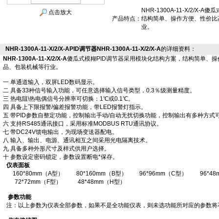
NHR-1300A-11-X/2/
点击放大
产品特点：
结构简单、操作方便、性价比
业。
NHR-1300A-11-X/2/X-APID调节器NHR-1300A-11-X/2/X-A
的详细资料：
NHR-1300A-11-X/2/X-A
傻瓜式模糊PID调节器采用模块化结构方案，结构简单、
品、包装机械等行业。
一 单通道输入，双屏LED数码显示。
二 具备33种信号输入功能，可任意选择输入信号类型，0.3％级测量精度。
三 热电阻\热电偶信号分辨率可切换：1℃或0.1℃。
四 具备上下限报警/偏差报警功能，带LED报警灯指示。
五 带PID参数自整定功能，控制输出手动/自动无扰切换功能，控制输出有多种方式
六 支持RS485通讯接口，采用标准MODBUS RTU通讯协议。
七 带DC24V馈电输出，为现场变送器配电。
八 输入、输出、电源、通讯相互之间采用光电隔离技术。
九 具备多种外形尺寸及样式供用户选择。
十 参数设定密码锁定，参数设置断电*保存。
仪表面板
160*80mm（A型）
80*160mm（B型）
96*96mm（C型）
96*4
72*72mm（F型）
48*48mm（H型）
参数功能
注：以上参数为仪表全部参数，如果不是全功能仪表，则未选功能所对应的参数将