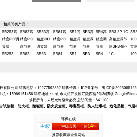
相关同类产品：
SR253高
SR82高
SR83高
SR84高
SR1高
SR3高
SR4高
SR3-8P-1C
SR8
精度PID调
精度PID
精度PID
精度PID
精度调
精度调
精度调
高精度调节
10
节器
调节器
调节器
调节器
节器
节器
节器
器SR3-8P-
节器S
SR253
SR82
SR83
SR84
SR1
SR3
SR4
1C
100
有限公司 销售电话：19277592852 销售传真： ICP备案号：
粤ICP备202308512
手机：15989151456 详细地址：中山市火炬开发区江陵西路2号3幢5楼
GoogleSitem
版权所有，未经允许翻录必究
总访问量：641108
:
试剂柜、防火柜、酸碱柜、防火安全柜、毒害品柜、防火防爆柜、危化品柜、气瓶
环保在线
14
中级会员
第
年
推荐收藏该企业网站