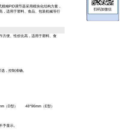
X-A傻瓜式模糊PID调节器采用模块化结构方案，
扫码加微信
高，适用于塑料、食品、包装机械等行
操作方便、性价比高，适用于塑料、食
可选，控制准确。
8mm（D型）
48*96mm（E型）
不予显示。