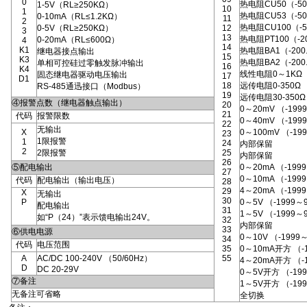
0
热电阻CU50（-50
1-5V（RL≥250KΩ）
10
1
热电阻CU53（-50
0-10mA（RL≤1.2KΩ）
11
2
热电阻CU100（-5
0-5V（RL≥250KΩ）
12
3
13
热电阻PT100（-20
0-20mA（RL≤600Ω）
4
14
K1
热电阻BA1（-200.
继电器接点输出
15
K3
热电阻BA2（-200
单相可控硅过零触发脉冲输出
16
K4
线性电阻0～1KΩ（-
固态继电器驱动电压输出
17
D1
18
远传电阻0-350Ω 
RS-485通迅接口（Modbus）
19
远传电阻30-350Ω 
④报警点数（继电器触点输出）
20
0～20mV （-199
21
代码
报警限数
0～40mV （-199
22
无输出
X
0～100mV （-19
23
1限报警
1
24
内部保留
2
2限报警
25
内部保留
26
⑤配电输出
0～20mA （-199
27
0～10mA （-199
代码
配电输出（输出电压）
28
4～20mA （-199
29
X
无输出
30
P
0～5V （-1999～
配电输出
31
1～5V （-1999～
如“P（24）”表示馈电输出24V。
32
内部保留
33
⑥供电电源
0～10V （-1999
34
代码
电压范围
35
0～10mA开方 （-
A
AC/DC 100-240V （50/60Hz）
55
4～20mA开方 （-
D
DC 20-29V
0～5V开方 （-19
⑦备注
1～5V开方 （-19
无备注可省略
全切换