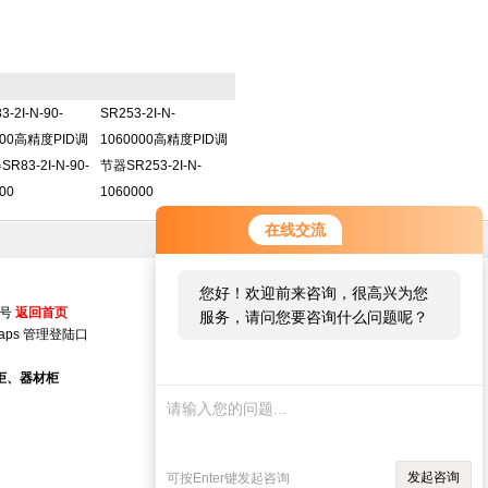
3-2I-N-90-
SR253-2I-N-
000高精度PID调
1060000高精度PID调
R83-2I-N-90-
节器SR253-2I-N-
00
1060000
在线交流
您好！欢迎前来咨询，很高兴为您
5号
返回首页
服务，请问您要咨询什么问题呢？
aps
管理登陆口
柜、器材柜
发起咨询
可按Enter键发起咨询