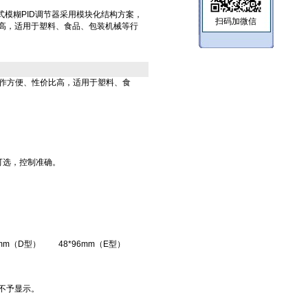
X-A傻瓜式模糊PID调节器采用模块化结构方案，
扫码加微信
高，适用于塑料、食品、包装机械等行
操作方便、性价比高，适用于塑料、食
可选，控制准确。
8mm（D型）
48*96mm（E型）
不予显示。