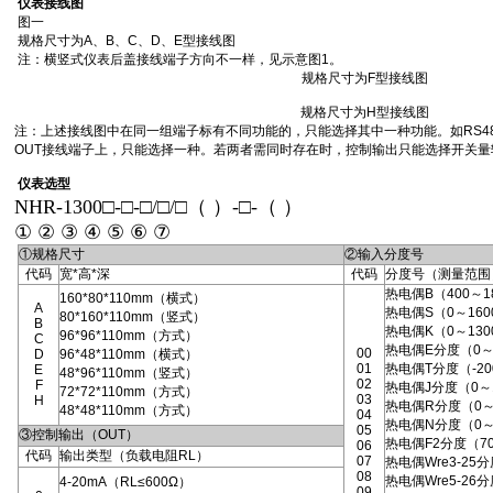
仪表接线图
图一
规格尺寸为A、B、C、D、E型接线图
注：横竖式仪表后盖接线端子方向不一样，见示意图1。
规格尺寸为F型接线图
规格尺寸为H型接线图
注：上述接线图中在同一组端子标有不同功能的，只能选择其中一种功能。如RS4
OUT接线端子上，只能选择一种。若两者需同时存在时，控制输出只能选择开关量
仪表选型
NHR-1300□-□-□/□/□（ ）-□-（ ）
① ② ③ ④ ⑤ ⑥ ⑦
①规格尺寸
②输入分度号
代码
宽*高*深
代码
分度号（测量范围
热电偶B（400～1
160*80*110mm（横式）
A
热电偶S（0～160
80*160*110mm（竖式）
B
热电偶K（0～130
96*96*110mm（方式）
C
热电偶E分度（0～
00
D
96*48*110mm（横式）
01
热电偶T分度（-200
E
48*96*110mm（竖式）
02
F
热电偶J分度（0～
72*72*110mm（方式）
03
H
热电偶R分度（0～
48*48*110mm（方式）
04
热电偶N分度（0～
05
③控制输出（OUT）
热电偶F2分度（70
06
代码
输出类型（负载电阻RL）
07
热电偶Wre3-25
08
热电偶Wre5-26
4-20mA（RL≤600Ω）
09