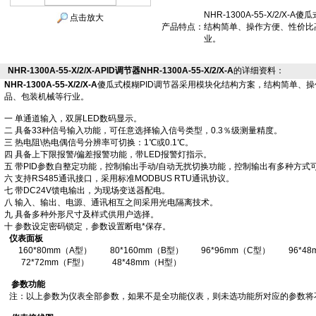
NHR-1300A-55-X/2/
点击放大
产品特点：
结构简单、操作方便、性价比
业。
NHR-1300A-55-X/2/X-APID调节器NHR-1300A-55-X/2/X-A
的详细资料：
NHR-1300A-55-X/2/X-A
傻瓜式模糊PID调节器采用模块化结构方案，结构简单、
品、包装机械等行业。
一 单通道输入，双屏LED数码显示。
二 具备33种信号输入功能，可任意选择输入信号类型，0.3％级测量精度。
三 热电阻\热电偶信号分辨率可切换：1℃或0.1℃。
四 具备上下限报警/偏差报警功能，带LED报警灯指示。
五 带PID参数自整定功能，控制输出手动/自动无扰切换功能，控制输出有多种方式
六 支持RS485通讯接口，采用标准MODBUS RTU通讯协议。
七 带DC24V馈电输出，为现场变送器配电。
八 输入、输出、电源、通讯相互之间采用光电隔离技术。
九 具备多种外形尺寸及样式供用户选择。
十 参数设定密码锁定，参数设置断电*保存。
仪表面板
160*80mm（A型）
80*160mm（B型）
96*96mm（C型）
96*4
72*72mm（F型）
48*48mm（H型）
参数功能
注：以上参数为仪表全部参数，如果不是全功能仪表，则未选功能所对应的参数将