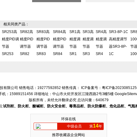
相关同类产品：
SR253高
SR82高
SR83高
SR84高
SR1高
SR3高
SR4高
SR3-8P-1C
SR8
精度PID调
精度PID
精度PID
精度PID
精度调
精度调
精度调
高精度调节
10
节器
调节器
调节器
调节器
节器
节器
节器
器SR3-8P-
节器S
SR253
SR82
SR83
SR84
SR1
SR3
SR4
1C
100
有限公司 销售电话：19277592852 销售传真： ICP备案号：
粤ICP备202308512
手机：15989151456 详细地址：中山市火炬开发区江陵西路2号3幢5楼
GoogleSitem
版权所有，未经允许翻录必究
总访问量：640679
:
试剂柜、防火柜、酸碱柜、防火安全柜、毒害品柜、防火防爆柜、危化品柜、气瓶
环保在线
14
中级会员
第
年
推荐收藏该企业网站