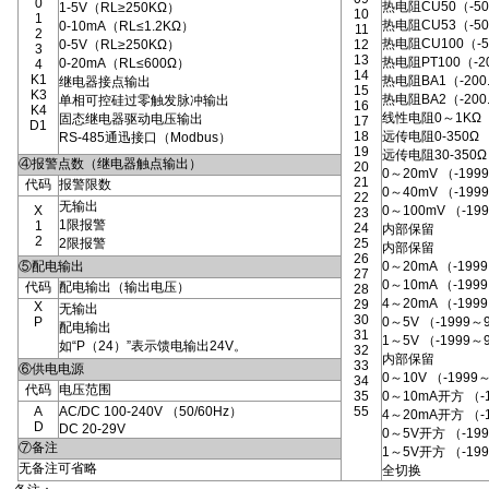
0
热电阻CU50（-50
1-5V（RL≥250KΩ）
10
1
热电阻CU53（-50
0-10mA（RL≤1.2KΩ）
11
2
热电阻CU100（-5
0-5V（RL≥250KΩ）
12
3
13
热电阻PT100（-20
0-20mA（RL≤600Ω）
4
14
K1
热电阻BA1（-200.
继电器接点输出
15
K3
热电阻BA2（-200
单相可控硅过零触发脉冲输出
16
K4
线性电阻0～1KΩ（-
固态继电器驱动电压输出
17
D1
18
远传电阻0-350Ω 
RS-485通迅接口（Modbus）
19
远传电阻30-350Ω 
④报警点数（继电器触点输出）
20
0～20mV （-199
21
代码
报警限数
0～40mV （-199
22
无输出
X
0～100mV （-19
23
1限报警
1
24
内部保留
2
2限报警
25
内部保留
26
⑤配电输出
0～20mA （-199
27
0～10mA （-199
代码
配电输出（输出电压）
28
4～20mA （-199
29
X
无输出
30
P
0～5V （-1999～
配电输出
31
1～5V （-1999～
如“P（24）”表示馈电输出24V。
32
内部保留
33
⑥供电电源
0～10V （-1999
34
代码
电压范围
35
0～10mA开方 （-
A
AC/DC 100-240V （50/60Hz）
55
4～20mA开方 （-
D
DC 20-29V
0～5V开方 （-19
⑦备注
1～5V开方 （-19
无备注可省略
全切换