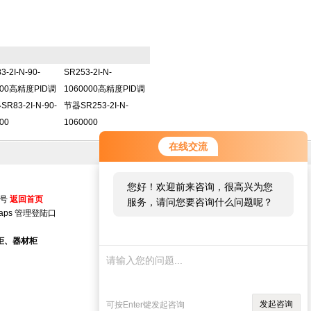
3-2I-N-90-
SR253-2I-N-
000高精度PID调
1060000高精度PID调
R83-2I-N-90-
节器SR253-2I-N-
00
1060000
在线交流
您好！欢迎前来咨询，很高兴为您
5号
返回首页
服务，请问您要咨询什么问题呢？
aps
管理登陆口
柜、器材柜
发起咨询
可按Enter键发起咨询