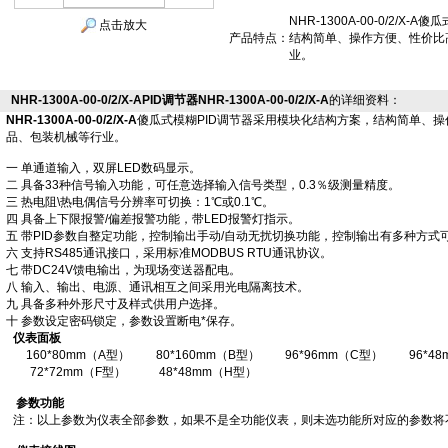
NHR-1300A-00-0/2/
点击放大
产品特点：
结构简单、操作方便、性价比
业。
NHR-1300A-00-0/2/X-APID调节器NHR-1300A-00-0/2/X-A
的详细资料：
NHR-1300A-00-0/2/X-A
傻瓜式模糊PID调节器采用模块化结构方案，结构简单、
品、包装机械等行业。
一 单通道输入，双屏LED数码显示。
二 具备33种信号输入功能，可任意选择输入信号类型，0.3％级测量精度。
三 热电阻\热电偶信号分辨率可切换：1℃或0.1℃。
四 具备上下限报警/偏差报警功能，带LED报警灯指示。
五 带PID参数自整定功能，控制输出手动/自动无扰切换功能，控制输出有多种方式
六 支持RS485通讯接口，采用标准MODBUS RTU通讯协议。
七 带DC24V馈电输出，为现场变送器配电。
八 输入、输出、电源、通讯相互之间采用光电隔离技术。
九 具备多种外形尺寸及样式供用户选择。
十 参数设定密码锁定，参数设置断电*保存。
仪表面板
160*80mm（A型）
80*160mm（B型）
96*96mm（C型）
96*4
72*72mm（F型）
48*48mm（H型）
参数功能
注：以上参数为仪表全部参数，如果不是全功能仪表，则未选功能所对应的参数将