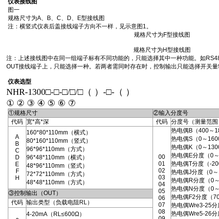
仪表接线图
图一
规格尺寸为A、B、C、D、E型接线图
注：横竖式仪表后盖接线端子方向不一样，见示意图1。
规格尺寸为F型接线图
规格尺寸为H型接线图
注：上述接线图中在同一组端子标有不同功能的，只能选择其中一种功能。如RS4
OUT接线端子上，只能选择一种。若两者需同时存在时，控制输出只能选择开关量
仪表选型
NHR-1300□-□-□/□/□（ ）-□-（ ）
① ② ③ ④ ⑤ ⑥ ⑦
①规格尺寸
②输入分度号
代码
宽*高*深
代码
分度号（测量范围
热电偶B（400～1
160*80*110mm（横式）
A
热电偶S（0～160
80*160*110mm（竖式）
B
热电偶K（0～130
96*96*110mm（方式）
C
热电偶E分度（0～
00
D
96*48*110mm（横式）
01
热电偶T分度（-200
E
48*96*110mm（竖式）
02
F
热电偶J分度（0～
72*72*110mm（方式）
03
H
热电偶R分度（0～
48*48*110mm（方式）
04
热电偶N分度（0～
05
③控制输出（OUT）
热电偶F2分度（70
06
代码
输出类型（负载电阻RL）
07
热电偶Wre3-25
08
热电偶Wre5-26
4-20mA（RL≤600Ω）
09