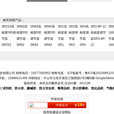
相关同类产品：
SR253高
SR82高
SR83高
SR84高
SR1高
SR3高
SR4高
SR3-8P-1C
SR8
精度PID调
精度PID
精度PID
精度PID
精度调
精度调
精度调
高精度调节
10
节器
调节器
调节器
调节器
节器
节器
节器
器SR3-8P-
节器S
SR253
SR82
SR83
SR84
SR1
SR3
SR4
1C
100
有限公司 销售电话：19277592852 销售传真： ICP备案号：
粤ICP备202308512
手机：15989151456 详细地址：中山市火炬开发区江陵西路2号3幢5楼
GoogleSitem
版权所有，未经允许翻录必究
总访问量：641108
:
试剂柜、防火柜、酸碱柜、防火安全柜、毒害品柜、防火防爆柜、危化品柜、气瓶
环保在线
14
中级会员
第
年
推荐收藏该企业网站