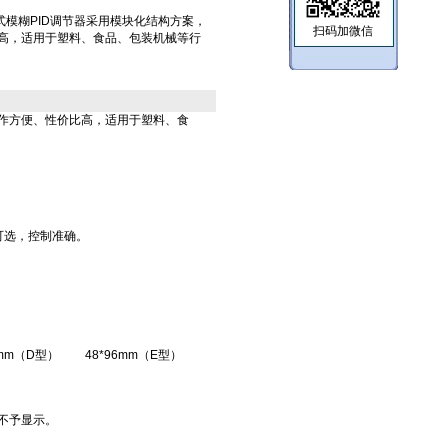
X-A傻瓜式模糊PID调节器采用模块化结构方案，
扫码加微信
高，适用于塑料、食品、包装机械等行
操作方便、性价比高，适用于塑料、食
可选，控制准确。
8mm（D型）
48*96mm（E型）
不予显示。