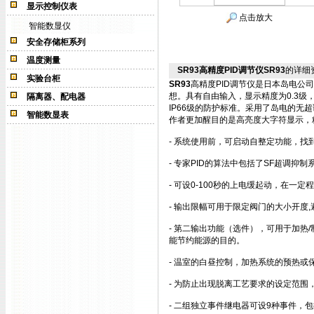
显示控制仪表
点击放大
智能数显仪
安全存储柜系列
温度测量
SR93高精度PID调节仪SR93
的详细
实验台柜
SR93
高精度PID调节仪是日本岛电公司
想。具有自由输入，显示精度为0.3
隔离器、配电器
IP66级的防护标准。采用了岛电的无超调
智能数显表
作者更加醒目的是高亮度大字符显示，精度
- 系统使用前，可启动自整定功能，找
- 专家PID的算法中包括了SF超调
- 可设0-100秒的上电缓起动，在
- 输出限幅可用于限定阀门的大小开度
- 第二输出功能（选件），可用于加热
能节约能源的目的。
- 温室的白昼控制，加热系统的预热或
- 为防止出现脱离工艺要求的设定范
- 二组独立事件继电器可设9种事件，