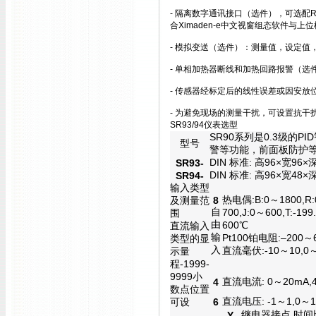
- 隔离数字通讯接口（选件），可选配RS
合Ximaden-e中文视窗组态软件与
- 模拟变送（选件）：测量值，设定
- 单相加热器断线和加热回路报警（选件）：
- 传感器经标定后的线性误差或因安放
- 为避免现场的测量干扰，可设置抗干
SR93/94仪表选型
SR90
系列是
0.3
级的
PID
型号
警等功能，前面板防护
DIN 标准: 高96
×
宽
96
×
SR93-
DIN 标准: 高96
×
宽
48
×
SR94-
输入类型
热电偶:B:0
～
1800,R:
及测量范
8
自
700,J:0
～
600,T:-199
围
由
600
℃
直流输入
输
Pt100铂电阻:
–
200～6
类型的显
入
直流毫伏
:-10～10,0
示量
程-1999-
9999
小
直流电流
: 0～20mA,
4
数点位置
直流电压
: -1～1,0～
可设
6
继电器接点
,
时间
Y-