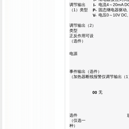
调节输出
电流
4～20mA
D
I-
（1）类型
固态继电器驱动
,
P-
电压
0～10V DC
V-
调节输出
（2）
类型
正反作用可设
（选件）
电源
事件输出（选件）
（
加热器断线
报警
仅调节输出
（1
无
00
选件
（仅选一
种）