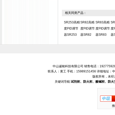
相关同类产品：
SR253高精
SR82高精
SR83高精
S
度PID调节
度PID调节
度PID调节
度
器SR253
器SR82
器SR83
器S
中山诚铭科技有限公司 销售电话：192775928
联系人：黄工 手机：15989151456 详细地
版权所有，未经
关键词导航:
试剂柜、防火柜、酸碱柜、防火
推