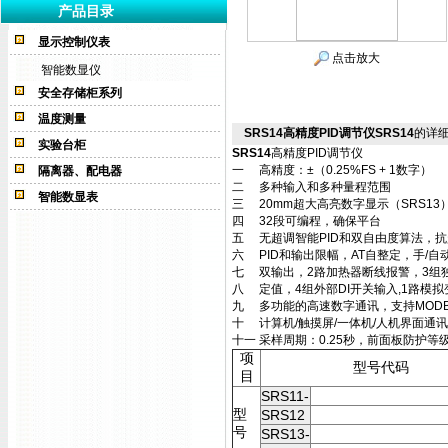
产品目录
显示控制仪表
点击放大
智能数显仪
安全存储柜系列
温度测量
SRS14高精度PID调节仪SRS14
的详
实验台柜
SRS14
高精度PID调节仪
一 高精度：±（0.25%FS + 1数字）
隔离器、配电器
二 多种输入和多种量程范围
智能数显表
三 20mm超大高亮数字显示（SRS13
四 32段可编程，确保平台
五 无超调智能PID和双自由度算法，
六 PID和输出限幅，AT自整定，手/自
七 双输出，2路加热器断线报警，3组独
八 定值，4组外部DI开关输入,1路模
九 多功能的高速数字通讯，支持MODBUS
十 计算机/触摸屏/一体机/人机界面通讯
十一 采样周期：0.25秒，前面板防护等级I
项
型号代码
目
SRS11-
型
SRS12
号
SRS13-