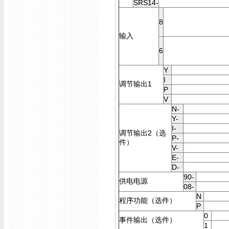
SRS14-
8
输入
6
Y
I
调节输出1
P
V
N-
Y-
I-
调节输出2（选
P-
件）
V-
E-
D-
90-
供电电源
08-
N
程序功能（选件）
P
0
事件输出（选件）
1