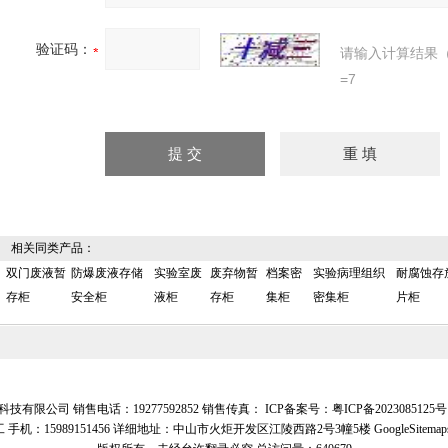
验证码：
请输入计算结果
=7
相关同类产品：
双门废液暂
防爆废液存储
实验室废
废弃物暂
档案密
实验病理组织
耐腐蚀存
存柜
安全柜
液柜
存柜
集柜
密集柜
片柜
技有限公司 销售电话：19277592852 销售传真： ICP备案号：
粤ICP备2023085125号
 手机：15989151456 详细地址：中山市火炬开发区江陵西路2号3幢5楼
GoogleSitemap