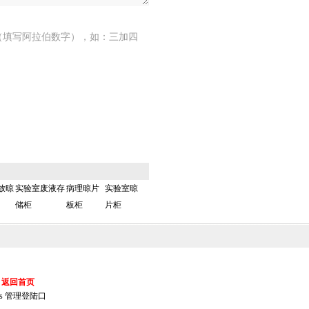
（填写阿拉伯数字），如：三加四
放晾
实验室废液存
病理晾片
实验室晾
储柜
板柜
片柜
返回首页
s
管理登陆口