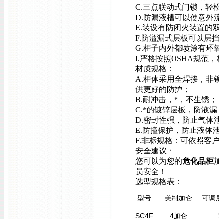
C.三点联动式门锁，轻
D.防漏液槽可以使意外
E.装设有防闭火装置的
F.防溢漏式层板可以层
G.柜子内外都喷涂有环
I.严格按照OSHA规
材质规格：
A.柜体采用全焊接，
供更好的防护；
B.耐冲击，*，不生锈；
C.*的镀锌层板，防液漏
D.密封性强，防止气体
E.防撞保护，防止液体
F.非标规格：可依照客
安全建议：
您可以为您的
危化品柜
员安全！
选型
规格表：
型号
美制加仑
可调
SC4F
4加仑