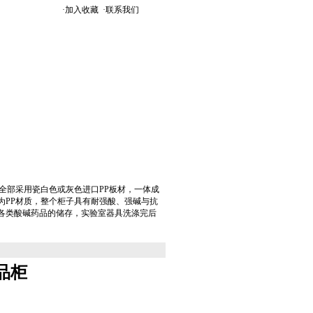
·加入收藏
·
联系我们
全部采用瓷白色或灰色进口PP板材，一体成
为PP材质，整个柜子具有耐强酸、强碱与抗
各类酸碱药品的储存，实验室器具洗涤完后
品柜