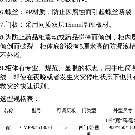
6.螺丝：PP材质，防止因腐蚀而引起螺丝断
7.门板：采用同质双层15mm厚PP板材。
8.为防止药品柜震动或药品碰撞而倾倒，柜内
倾倒而破裂。柜体底部设有5厘米高的防漏液
不外溢。
9.柜体有专业、规范、显眼的标志，用手电筒
线，即使在夜晚或者发生火灾停电状态下也具
救灾的快速识别。
选型规格表：
名称
型号
可调层板
门类型
外型尺寸
（长*宽*高/毫
CMP9045180F1
3
900*450*180
耐
四门/带视
窗