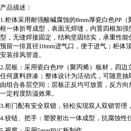
产品描述：
1.柜体采用耐强酸碱腐蚀的8mm厚瓷白色PP
框一体折弯成型，表面无焊缝，内置四根加强型
型，无缝焊接固定，结构坚固结实，承重性能
预留一排直径10mm进气口，便于进气；柜体
安装排风管道。
2.层板：采用瓷白色PP（聚丙烯）板材，四
任何废料拼凑；整体设计为活动式，可随意抽
由组合各层空间；层板正反均可放置，反方向
一定程度防溢效果。
3.柜门配有安全双锁，轻松实现双人双锁管理
4.铰链、把手：塑胶射出一体成型，抗腐蚀性
5.视窗：采用5mmPVC板制作。