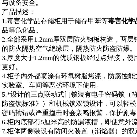
与设备安全。
产品描述：
1.
毒害化学品
存储柜用于储存甲苯等
毒害化学
品等危化品。
2.全部采用1.2mm厚双层防火钢板构造，两层
的防火隔热空气绝缘层，隔热防火防盗防爆。
3.厚度大于1.2mm的优质钢板经过点焊接，
更好。
4.柜子内外都喷涂有环氧树脂烤漆，防腐蚀
实验室、车间等恶劣环境下使用。
5.*设计的三点联动式门锁装有电子密码锁（符合《
防盗锁标准》）和机械锁双锁设计，可以轻松
密码输错或严重撞击时会轰鸣报警，保护剧毒
6.柜内底部有5厘米高的防漏液槽，即使意外
7.柜体两侧装设有防闭火装置（消焰器）的