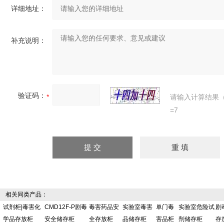
详细地址：
补充说明：
验证码：
请输入计算结果
=7
相关同类产品：
试剂柜|毒害化
CMD12F-P剧毒
毒害药品安
实验室毒害
单门毒
实验室危险试
剧
学品存放柜
安全储存柜
全存放柜
品储存柜
害品柜
剂储存柜
存