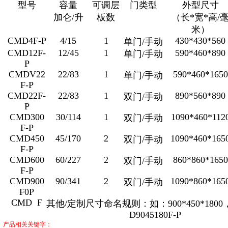
型号
容量
可调层
门类型
外型尺寸
加仑/升
板数
（长*宽*高/
米）
CMD4F-P
4/15
1
430*430*560
单门/手动
CMD12F-
12/45
1
590*460*890
单门/手动
P
CMDV22
22/83
1
590*460*1650
单门/手动
F-P
CMD22F-
22/83
1
890*560*890
双门/手动
P
CMD300
30/114
1
1090*460*112
双门/手动
F-P
CMD450
45/170
2
1090*460*165
双门/手动
F-P
CMD600
60/227
2
860*860*1650
双门/手动
F-P
CMD900
90/341
2
1090*860*165
双门/手动
F0P
CMD F
其他/定制尺寸命名规则：如：900*450*180
D9045180F-P
产品相关关键字：