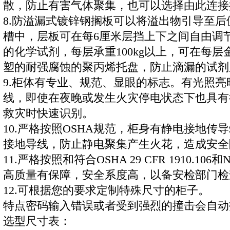
散，防止有害气体聚集，也可以选择由此连接
8.防溢漏式镀锌钢搁板可以将溢出物引导至
槽中，层板可在每6厘米层挡上下之间自由调
的化学试剂，每层承重100kg以上，可在每
塑的耐强腐蚀的聚丙烯托盘，防止滴漏的试剂
9.柜体有专业、规范、显眼的标志。有光照
线，即使在夜晚或发生火灾停电状态下也具有
救灾时快速识别。
10.严格按照OSHA规范，柜身有静电接地传
接地导线，防止静电聚集产生火花，造成安全
11.严格按照和符合OSHA 29 CFR 1910.106和
高质量有保障，安全系度高，以备安检部门检
12.可根据您的要求定制特殊尺寸的柜子。
特点密码输入错误或者受到强烈的撞击会自动
选型尺寸表：