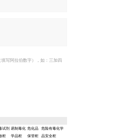
（填写阿拉伯数字），如：三加四
毒试剂
易制毒化
危化品
危险有毒化学
放柜
学品柜
保管柜
品安全柜