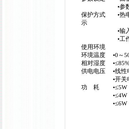
•参数设定
保护方式 •热电
示
•输入超／
•工作异
使用环境
环境温度 •0～5
相对湿度 •≤8
供电电压 •线性电源
•开关电源 •AC/
功 耗 •≤5W（A
•≤4W（AC 
•≤6W（AC/