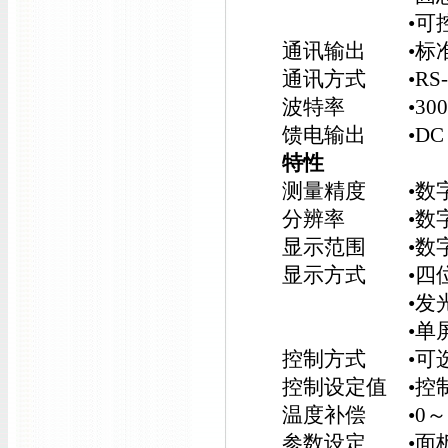
•可控硅过零触
通讯输出 •标
通讯方式 •RS-23
波特率 •300b
馈电输出 •DC 2
特性
测量精度 •数字：±
分辨率 •数字显
显示范围 •数字：-
显示方式 •四位
•发光二极管工
•单屏数码+单
控制方式 •可
控制设定值 •控
温度补偿 •0～
参数设定 •面板