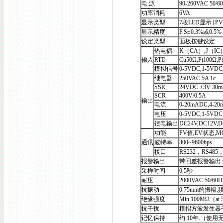
电 源
90-260VAC 50/6
功率消耗
6VA
显示类型
7段LED显示 [P
显示精度
F.S±0.3%或0.5%
设定类型
面板按键设定
热电偶
K（CA）,J（IC
输入
RTD
Cu50Ω,Pt100Ω,P
模拟信号
0-5VDC,1-5VDC
继电器
250VAC 5A 1c
SSR
24VDC ±3V 30m
SCR
400V/0.5A
输出
电流
0-20mADC,4-2
电压
0-5VDC,1-5VD
馈电输出
DC24V,DC12V,D
功能
PV值,EV状态,M
通讯
波特率
300~9600bps
接口
RS232，RS48
报警输出
带回差报警输出 O
采样时间
0.5秒
耐压
2000VAC 50/60
抗振动
0.75mm的振幅,频
绝缘强度
Min.100MΩ（at
抗干扰
模拟方波发生器干
记忆保持
约:10年.（使