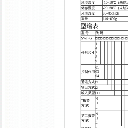
环境温度
-10~50℃（未
储存温度
-20~60℃（未
环境湿度
35~85%RH
重量
140~600g
型谱表
型 号
代 码
SWP-G
□ □□-□ □-□□-□ □ -□ -□
1
4
外形尺寸
7
8
9
01
控制作用
03
04
通讯方式
□
输出方式
□
输入类型
□□
N
*报警
H
方 式
L
N
第二报警
H
方 式
L