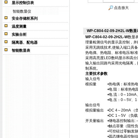
显示控制仪表
点击放大
智能数显仪
安全存储柜系列
温度测量
WP-C804-02-09-2H2L-W数显
实验台柜
WP-C804-02-09-2H2L-W
数显
理量检测信号的显示及控制，并
隔离器、配电器
采用无跳线技术,使输入端口具
智能数显表
热电偶、热电阻、标准电压/标
采用高亮度LED数码显示和高
输入输出回路均采用光电隔离，
制系统。
主要技术参数
输入信号
模拟量 •热电偶：标准热电偶—
•电 阻：标准热电阻—Pt100
•电 流：0～10mA、4～
•电 压：0～5V、1～5V
输出信号
模拟量输出 •DC 4～20mA （负
•DC 1～5V （负载电阻≥2
开关量输出 •继电器控制输出: —
•触点容量（阻性负载）—AC2
•可控硅过零触发脉冲输出（S
•固态继电器控制信号输出（