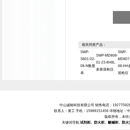
相关同类产品：
SWP-
SWP-
SWP-MD808-
S801-02-
MD807-
01-23-8H8L
08-N数显
08-H
多路巡检仪
表
巡检仪
中山诚铭科技有限公司 销售电话：192775928
联系人：黄工 手机：15989151456 详细地
版权所有，未经
关键词导航:
试剂柜、防火柜、酸碱柜、防火