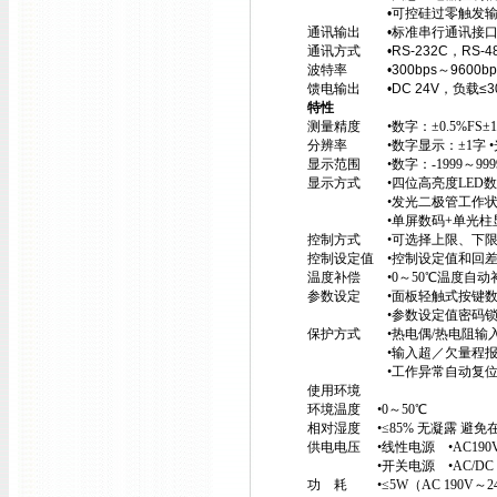
•可控硅过零触发输出—双向
通讯输出 •标准串行通讯接
通讯方式 •RS-232C，RS-4
波特率 •300bps～9600b
馈电输出 •DC 24V，负载≤3
特性
测量精度 •数字：±0.5%FS±1
分辨率 •数字显示：±1字 •
显示范围 •数字：-1999～9999
显示方式 •四位高亮度LED数码
•发光二极管工作状态显示
•单屏数码+单光柱显示 
控制方式 •可选择上限、下限
控制设定值 •控制设定值和回
温度补偿 •0～50℃温度自动
参数设定 •面板轻触式按键数
•参数设定值密码锁
保护方式 •热电偶/热电阻输入
•输入超／欠量程报警
•工作异常自动复
使用环境
环境温度 •0～50℃
相对湿度 •≤85% 无凝露 
供电电压 •线性电源 •AC190V
•开关电源 •AC/DC 90V～2
功 耗 •≤5W（AC 190V～2