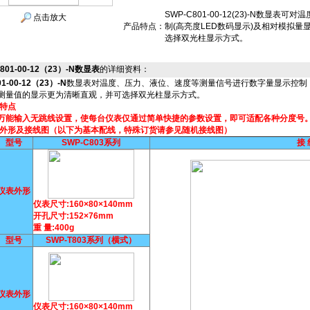
SWP-C801-00-12(23)-N数
点击放大
产品特点：
制(高亮度LED数码显示)及相对模拟量
选择双光柱显示方式。
801-00-12（23）-N数显表
的详细资料：
1-00-12（23）-N
数显表对温度、压力、液位、速度等测量信号进行数字量显示控制
测量值的显示更为清晰直观，并可选择双光柱显示方式。
要特点
输入无跳线设置，使每台仪表仅通过简单快捷的参数设置，即可适配各种分度号
表外形及接线图（以下为基本配线，特殊订货请参见随机接线图）
型号
SWP-C803系列
接 
仪表外形
仪表尺寸:160×80×140mm
开孔尺寸:152×76mm
重 量:400g
型号
SWP-T803系列（横式）
仪表外形
仪表尺寸:160×80×140mm