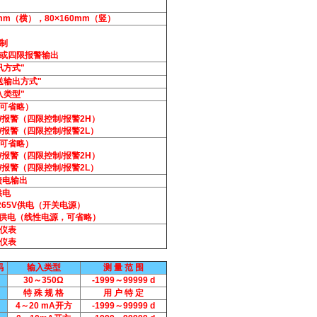
0mm（横），80×160mm（竖）
制
或四限报警输出
讯方式"
送输出方式"
入类型"
可省略）
/报警（四限控制/报警2H）
/报警（四限控制/报警2L）
可省略）
/报警（四限控制/报警2H）
/报警（四限控制/报警2L）
馈电输出
供电
～265V供电（开关电源）
0V供电（线性电源，可省略）
仪表
仪表
码
输入类型
测 量 范 围
30～350Ω
-1999～99999 d
特 殊 规 格
用 户 特 定
4～20 mA开方
-1999～99999 d