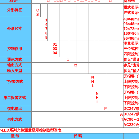
SWP -
□ □ □ □ － □ □－□□－□ □ －□ □
新系列
横式显示
外形特征
C
竖式显示
S
48×48m
1
96×48
4
外形尺寸
7
72×72m
8
160×8
9
96×96m
测量显示
01
控制作用
03
三位式控
04
四限控制
通讯方式
□
参见"通
输出方式
□
参见"变
输入类型
□□
参见"输
无报警（
N
*报警方式
H
上限控制
L
下限控制
无报警（
N
第二报警方式
H
上限控制
L
下限控制
馈电输出
P
DC24V
DC24V
W
供电方式
T
AC90～
AC22
WP-LED系列光柱测量显示控制仪型谱表
型 号
代 码