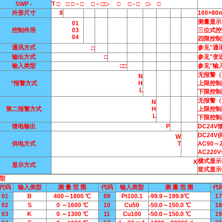
SWP -
T □ □ □－□ □－□□- □ □ - □ □- □
外形尺寸
8
160×8
测量显示
01
控制作用
03
三位式控
04
四限控制
通讯方式
参见"通
□
输出方式
□
参见"变
输入类型
□□
参见"输
无报警（
N
*报警方式
H
上限控制
L
下限控制
无报警（
N
第二报警方式
H
上限控制
L
下限控制
馈电输出
P
DC24V
DC24V
W
供电方式
T
AC90
AC22
横式显示
X
显示方式
竖式显示
类型
代码
输入类型
测 量 范 围
代码
输入类型
测 量 范 围
代
01
B
400～1800 ℃
09
Pt100.1
-99.9～199.9℃
17
02
S
0 ～1600 ℃
10
Cu50
-50.0～150.0 ℃
18
03
K
0 ～1300 ℃
11
Cu100
-50.0～150.0 ℃
19