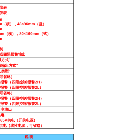
仪表
仪表
m
mm（横），48×96mm（竖）
m
0mm（横），80×160mm（式）
m
制
或四限报警输出
讯方式"
送输出方式"
入类型"
可省略）
/报警（四限控制/报警2H）
/报警（四限控制/报警2L）
可省略）
/报警（四限控制/报警2H）
/报警（四限控制/报警2L）
馈电输出
供电
265V供电（开关电源）
0V供电（线性电源，可省略）
说 明