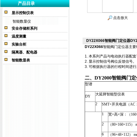
产品目录
显示控制仪表
点击放大
智能数显仪
安全存储柜系列
温度测量
DY22X066智能阀门定位器DY2
实验台柜
DY22X066
智能阀门定位器
主要
隔离器、配电器
1. 本系列产品与电动执行器
智能数显表
2. 显示控制信号阀位反馈信号。
3. 可根据执行器的行程时间进
二、
DY2000
智能阀门定
型谱
大延牌智能型仪表
DY
2
SMT+开关电源（AC：85
1
宽×高×深：（160×
2
（80×160×115） 
6
（96×48×112） m