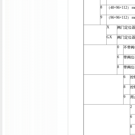
8
（48×96×112） m
9
（96×96×112） m
X
阀门定位
GX
阀门定位
0
不带阀
6
带阀位
8
带阀位
6
控
8
控
9
用
2
6
8