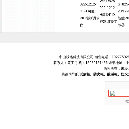
WP-D825-
022-1212-
ST825-
022-1212-
HL-T阀位
23/12-
H阀位PID
PID控制调节
智能PI
控制调节仪
仪
节器
中山诚铭科技有限公司 销售电话：192775928
联系人：黄工 手机：15989151456 详细地
版权所有，未经
关键词导航:
试剂柜、防火柜、酸碱柜、防火
推