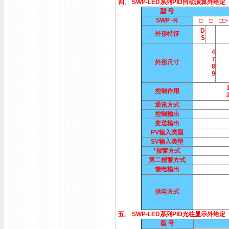
四、 SWP-LED系列PID自动演算外
型 号
SWP -N
□ □ □□- 
D
外形特征
S
4
7
外形尺寸
8
9
控制作用
通讯方式
控制输出
变送输出
PV输入类型
SV输入类型
*报警方式
第二报警方式
馈电输出
供电方式
五、 SWP-LED系列PID光柱显示外
型 号