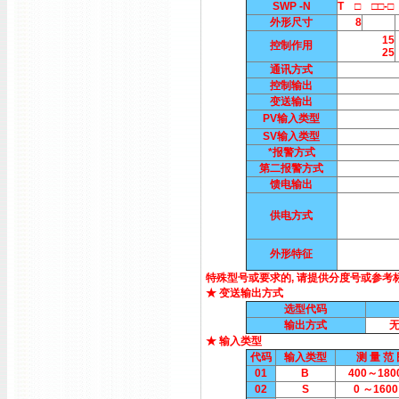
SWP -N
T □ □□-□ □
外形尺寸
8
15
控制作用
25
通讯方式
控制输出
变送输出
PV输入类型
SV输入类型
*报警方式
第二报警方式
馈电输出
供电方式
外形特征
特殊型号或要求的, 请提供分度号或参考
★ 变送输出方式
选型代码
输出方式
★ 输入类型
代码
输入类型
测 量 范
01
B
400～180
02
S
0 ～1600