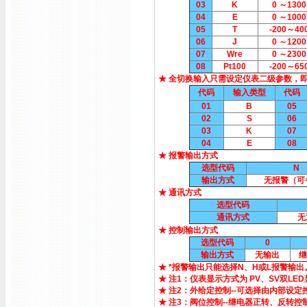
03
K
0 ～1300
04
E
0 ～1000
05
T
-200～40
06
J
0 ～1200
07
Wre
0 ～2300
08
Pt100
-200～65
★ 全切换输入只需设定仪表二级参数，
代码
输入类型
代码
01
B
05
02
S
06
03
K
07
04
E
08
★ 报警输出方式
选型代码
N
输出方式
无报警（可
★ 通讯方式
选型代码
通讯方式
无
★ 控制输出方式
选型代码
0
输出方式
无输出
继
★ *报警输出只能选择N、H或L报警输出
★ 注1：仪表显示方式为 PV、SV双LE
★ 注2：外给定控制--可选择由内部设
★ 注3：阀位控制--继电器正转、反转控