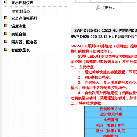
显示控制仪表
点击放大
智能数显仪
安全存储柜系列
温度测量
SWP-D925-020-12/12-HL-P智能PI
实验台柜
SWP-D925-020-12/12-HL-P
智能PID调
隔离器、配电器
SWP-LED系列PID外给定（或阀位
智能数显表
执行的机构（如阀位等）。
SWP-LED系列PID自整定控制仪/
示控制（高亮度LED数码显示）及相对
一、 主要特点
1、 通过简单快捷的参数设置，即可适
2、 PID参数自整定。
3、 同时输入、显示测量信号及阀位反
输出，可适用于各种测量控制场合。
4、 自动跟随外部给定值（或阀位反馈
动切换至自动时，采用逼近法积算，并带
二、 特殊技术参数
控制输出方式
设定/显示精度
比例范围
积分（复位）时间
微分（比率）时间
控制周期