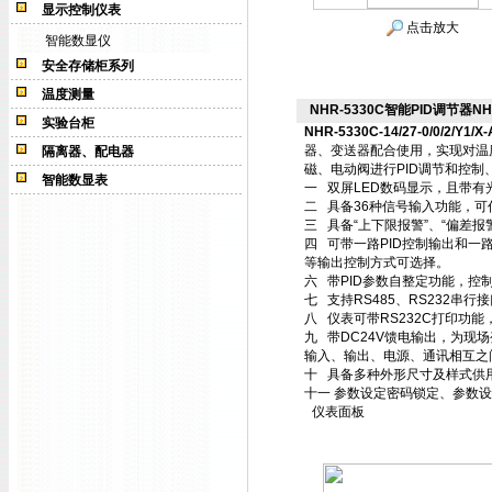
显示控制仪表
点击放大
智能数显仪
安全存储柜系列
温度测量
NHR-5330C智能PID调节器NHR-53
实验台柜
NHR-5330C-14/27-0/0/2/Y1/X-
器、变送器配合使用，实现对温
隔离器、配电器
磁、电动阀进行PID调节和控
智能数显表
一 双屏LED数码显示，且带有
二 具备36种信号输入功能，可
三 具备“上下限报警”、“偏差报
四 可带一路PID控制输出和一
等输出控制方式可选择。
六 带PID参数自整定功能，控
七 支持RS485、RS232串行
八 仪表可带RS232C打印功
九 带DC24V馈电输出，为现
输入、输出、电源、通讯相互之
十 具备多种外形尺寸及样式供
十一 参数设定密码锁定、参数
仪表面板