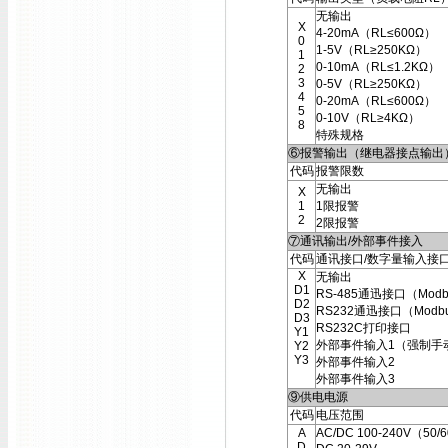
无输出
X
4-20mA（RL≤600Ω）
0
1-5V（RL≥250KΩ）
1
0-10mA（RL≤1.2KΩ）
2
3
0-5V（RL≥250KΩ）
4
0-20mA（RL≤600Ω）
5
0-10V（RL≥4KΩ）
8
特殊规格
⑥报警输出（继电器接点输出
代码
报警限数
无输出
X
1
1限报警
2
2限报警
⑦通讯输出/外部事件接入
代码
通讯接口/数字量输入接
X
无输出
D1
RS-485通迅接口（Modb
D2
RS232通迅接口（Modb
D3
RS232C打印接口
Y1
外部事件输入1（强制手
Y2
Y3
外部事件输入2
外部事件输入3
⑨供电电源
代码
电压范围
A
AC/DC 100-240V（50/
D