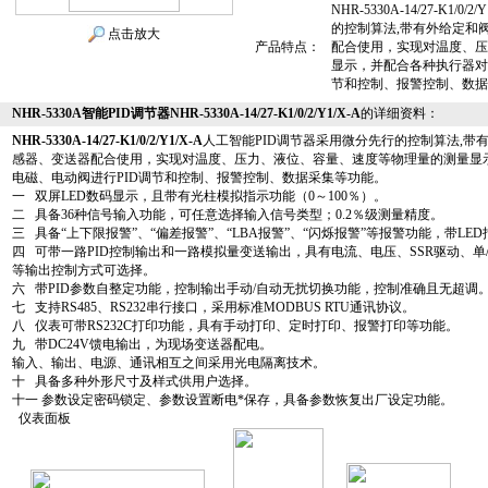
NHR-5330A-14/27-K1
的控制算法,带有外给定和
点击放大
产品特点：
配合使用，实现对温度、压
显示，并配合各种执行器对
节和控制、报警控制、数据
NHR-5330A智能PID调节器NHR-5330A-14/27-K1/0/2/Y1/X-A
的详细资料：
NHR-5330A-14/27-K1/0/2/Y1/X-A
人工智能PID调节器采用微分先行的控制算法,带
感器、变送器配合使用，实现对温度、压力、液位、容量、速度等物理量的测量显
电磁、电动阀进行PID调节和控制、报警控制、数据采集等功能。
一 双屏LED数码显示，且带有光柱模拟指示功能（0～100％）。
二 具备36种信号输入功能，可任意选择输入信号类型；0.2％级测量精度。
三 具备“上下限报警”、“偏差报警”、“LBA报警”、“闪烁报警”等报警功能，带LE
四 可带一路PID控制输出和一路模拟量变送输出，具有电流、电压、SSR驱动、单
等输出控制方式可选择。
六 带PID参数自整定功能，控制输出手动/自动无扰切换功能，控制准确且无超调
七 支持RS485、RS232串行接口，采用标准MODBUS RTU通讯协议。
八 仪表可带RS232C打印功能，具有手动打印、定时打印、报警打印等功能。
九 带DC24V馈电输出，为现场变送器配电。
输入、输出、电源、通讯相互之间采用光电隔离技术。
十 具备多种外形尺寸及样式供用户选择。
十一 参数设定密码锁定、参数设置断电*保存，具备参数恢复出厂设定功能。
仪表面板