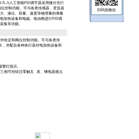
/0/2/Y1/X-A人工智能PID调节器采用微分先行
阀位控制功能。可与各类传感器、变送器
扫码加微信
力、液位、容量、速度等物理量的测量
电加热设备和电磁、电动阀进行PID调
采集等功能。
有外给定和阀位控制功能。可与各类传
示，并配合各种执行器对电加热设备和
D报警灯指示。
/三相可控硅过零触五 发、继电器接点
。