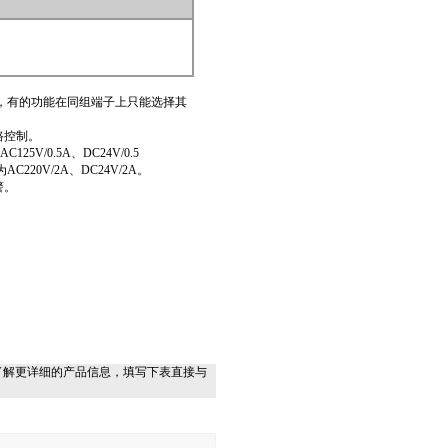
，有的功能在同组端子上只能选择其
路控制。
V/0.5A、DC24V/0.5
0V/2A、DC24V/2A。
警。
了解更详细的产品信息，填写下表直接与