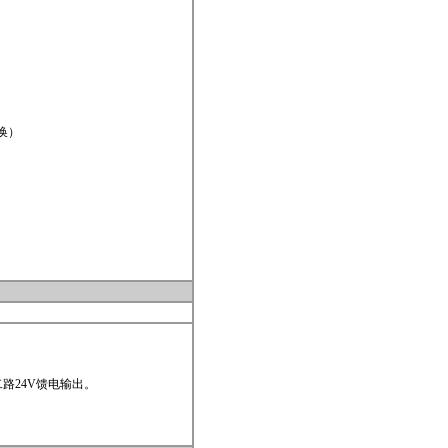
切换）
第二路24V馈电输出。