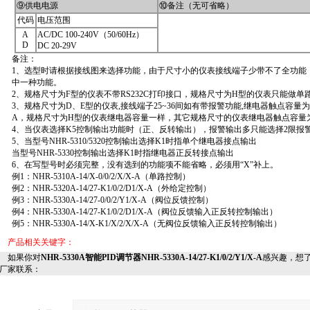
⑨供电电源
⑩备注（无可省略）
代码
电压范围
A
AC/DC 100-240V（50/60Hz）
D
DC 20-29V
备注：
1、选型时请根据接线图来选择功能，由于尺寸小的仪表接线端子少带不了全功能
中一种功能。
2、规格尺寸为F型的仪表不带RS232C打印接口，规格尺寸为H型的仪表只能做单
3、规格尺寸为D、E型的仪表,接线端子25~36间如有带报警功能,继电器触点容量为AC125
A，规格尺寸为H型的仪表继电器容量一样，其它规格尺寸的仪表继电器触点容量为AC22
4、当仪表选择K5控制输出功能时（正、反转输出），报警输出多只能选择2限报
5、当型号NHR-5310/5320控制输出选择K1时指单个继电器接点输出
当型号NHR-5330控制输出选择K1时指继电器正反转接点输出
6、在写型号时必须完整，没有选到的功能项不能省略，必须用“X”补上。
例1：NHR-5310A-14/X-0/0/2/X/X-A（单路控制）
例2：NHR-5320A-14/27-K1/0/2/D1/X-A（外给定控制）
例3：NHR-5330A-14/27-0/0/2/Y1/X-A（阀位反馈控制）
例4：NHR-5330A-14/27-K1/0/2/D1/X-A（阀位反馈输入正反转控制输出）
例5：NHR-5330A-14/X-K1/X/2/X/X-A（无阀位反馈输入正反转控制输出）
产品相关关键字：
如果你对
NHR-5330A智能PID调节器NHR-5330A-14/27-K1/0/2/Y1/X-A
感兴趣，想
厂家联系：